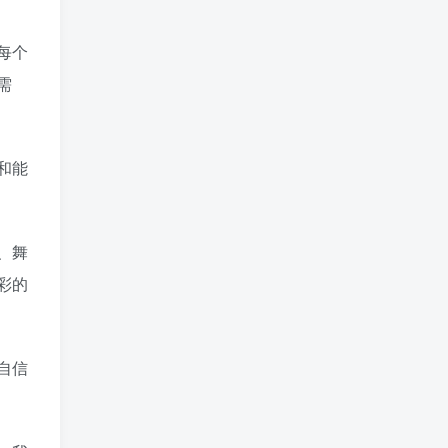
每个
需
和能
、舞
彩的
自信