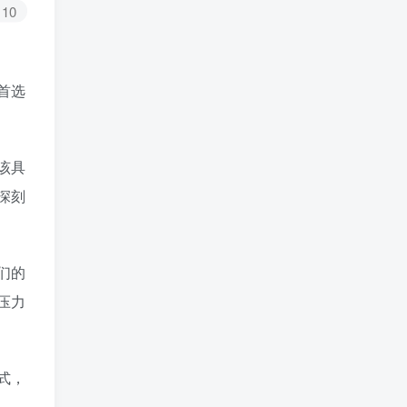
10
首选
该具
深刻
们的
压力
式，