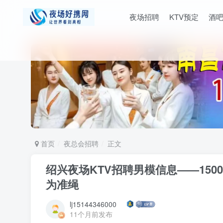
夜场招聘
KTV预定
酒
首页
夜总会招聘
正文
绍兴夜场KTV招聘男模信息——150
为准绳
lj15144346000
11个月前发布