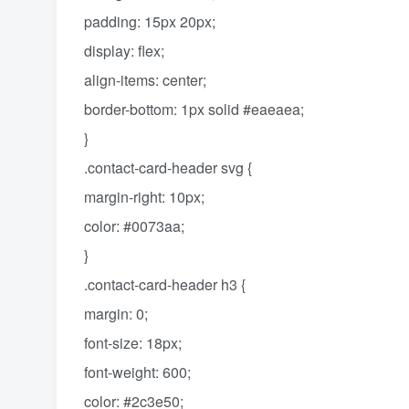
padding: 15px 20px;
display: flex;
align-items: center;
border-bottom: 1px solid #eaeaea;
}
.contact-card-header svg {
margin-right: 10px;
color: #0073aa;
}
.contact-card-header h3 {
margin: 0;
font-size: 18px;
font-weight: 600;
color: #2c3e50;