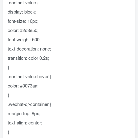
.contact-value {
display: block;
font-size: 16px;
color: #2c3e50;
font-weight: 500;
text-decoration: none;
transition: color 0.2s;
}
.contact-value:hover {
color: #0073aa;
}
.wechat-qr-container {
margin-top: 8px;
text-align: center;
}