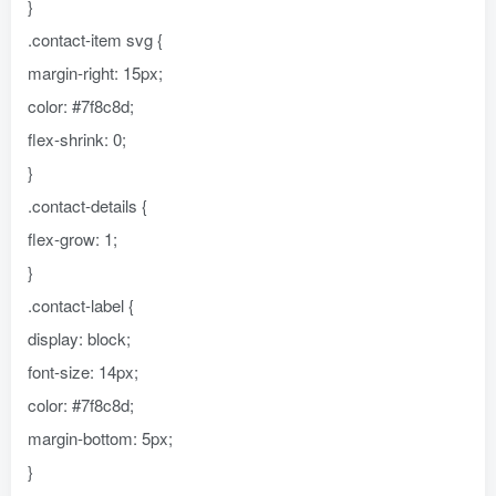
}
.contact-item svg {
margin-right: 15px;
color: #7f8c8d;
flex-shrink: 0;
}
.contact-details {
flex-grow: 1;
}
.contact-label {
display: block;
font-size: 14px;
color: #7f8c8d;
margin-bottom: 5px;
}