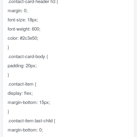
.contact-card-header h3 {
margin: 0;
font-size: 18px;
font-weight: 600;
color: #2c3e50;
}
.contact-card-body {
padding: 20px;
}
.contact-item {
display: flex;
margin-bottom: 15px;
}
.contact-item:last-child {
margin-bottom: 0;