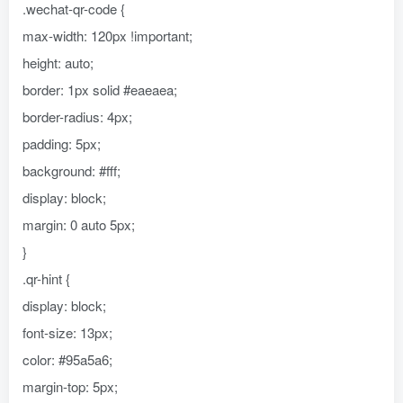
.wechat-qr-code {
max-width: 120px !important;
height: auto;
border: 1px solid #eaeaea;
border-radius: 4px;
padding: 5px;
background: #fff;
display: block;
margin: 0 auto 5px;
}
.qr-hint {
display: block;
font-size: 13px;
color: #95a5a6;
margin-top: 5px;