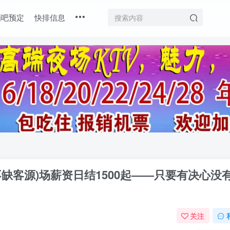
酒吧预定
快排信息
不缺客源)场薪资日结1500起——只要有决心没
关注