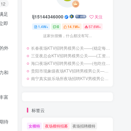
12
满足
lj15144346000
关注
立即
1.4W+
0
14.1W+
57.6W+
这家伙很懒，什么都没有写...
的外
长春夜场KTV招聘男模男公关——(稳定每天收入1200起步)——激发潜能超越自我
三亚夜总会KTV招聘男模男公关——(工资日结)实力领队自招——热门职位有助你早日实现财富自由
海口夜场KTV招聘男模男公关——(包吃住——可兼职——无押金)——业绩能力突出成功迈进高端序列
贵阳市现象级夜场KTV招聘男模男公关——{真实免押金}这里生意好——失败乃成功之母
力和
南宁真实娱乐场所夜场招聘KTV男模男公关——服务员可兼职当天结算流量大——重金签约精英骨干共谋发财大计
丰富
标签云
期待
女模特
夜场模特招募
夜场招聘模特