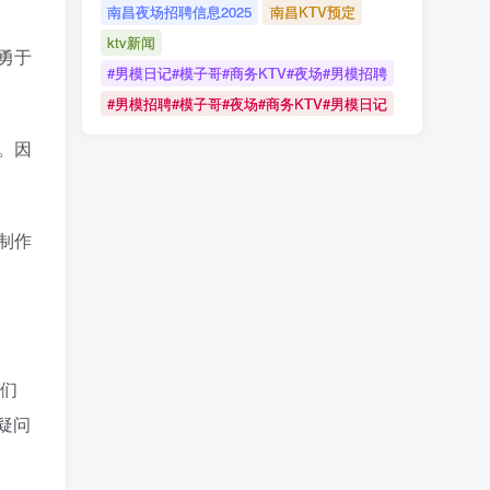
南昌夜场招聘信息2025
南昌KTV预定
ktv新闻
勇于
#男模日记#模子哥#商务KTV#夜场#男模招聘
#男模招聘#模子哥#夜场#商务KTV#男模日记
。因
制作
我们
疑问