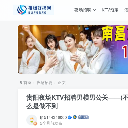
夜场招聘
KTV预定
首页
夜场招聘
正文
贵阳夜场KTV招聘男模男公关——(
么是做不到
lj15144346000
2个月前发布