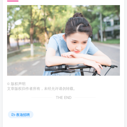
©
版权声明
文章版权归作者所有，未经允许请勿转载。
THE END
夜场招聘