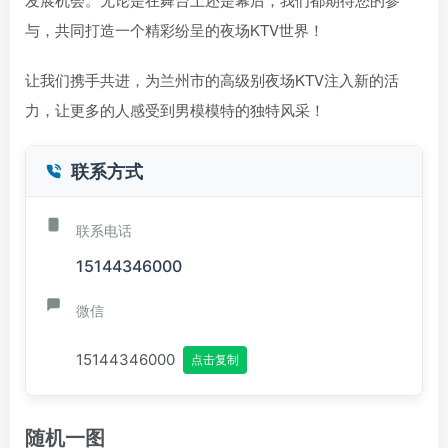
与，共同打造一个精彩纷呈的夜场KTV世界！
让我们携手共进，为兰州市的高级别夜场KTV注入新的活
力，让更多的人感受到男模模特的独特风采！
联系方式
联系电话
15144346000
微信
15144346000
点击复制
随机一图