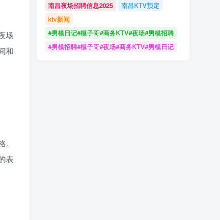
南昌夜场招聘信息2025
南昌KTV预定
ktv新闻
#男模日记#模子哥#商务KTV#夜场#男模招聘
夜场
#男模招聘#模子哥#夜场#商务KTV#男模日记
间和
格。
的表