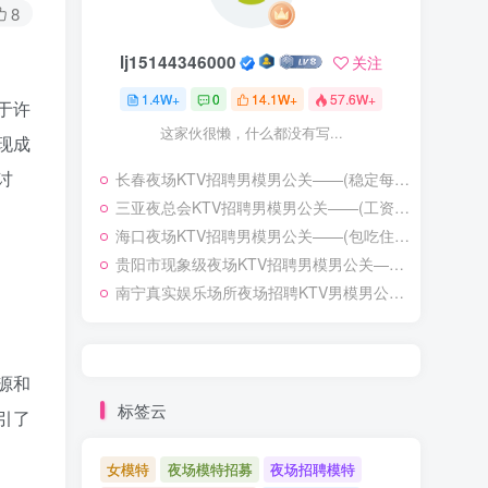
8
lj15144346000
关注
1.4W+
0
14.1W+
57.6W+
于许
这家伙很懒，什么都没有写...
现成
讨
长春夜场KTV招聘男模男公关——(稳定每天收入1200起步)——激发潜能超越自我
三亚夜总会KTV招聘男模男公关——(工资日结)实力领队自招——热门职位有助你早日实现财富自由
海口夜场KTV招聘男模男公关——(包吃住——可兼职——无押金)——业绩能力突出成功迈进高端序列
贵阳市现象级夜场KTV招聘男模男公关——{真实免押金}这里生意好——失败乃成功之母
南宁真实娱乐场所夜场招聘KTV男模男公关——服务员可兼职当天结算流量大——重金签约精英骨干共谋发财大计
源和
标签云
引了
女模特
夜场模特招募
夜场招聘模特