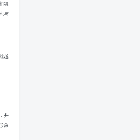
和舞
地与
就越
，并
形象