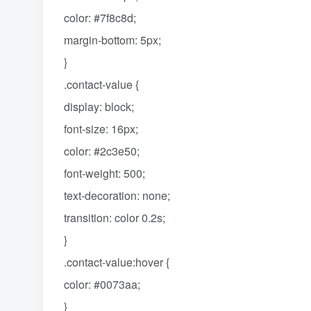
color: #7f8c8d;
margin-bottom: 5px;
}
.contact-value {
display: block;
font-size: 16px;
color: #2c3e50;
font-weight: 500;
text-decoration: none;
transition: color 0.2s;
}
.contact-value:hover {
color: #0073aa;
}