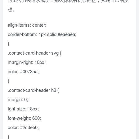
想。
align-items: center;
border-bottom: 1px solid #eaeaea;
}
.contact-card-header svg {
margin-right: 10px;
color: #0073aa;
}
.contact-card-header h3 {
margin: 0;
font-size: 18px;
font-weight: 600;
color: #2c3e50;
}