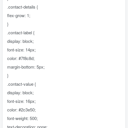
.contact-details {
flex-grow: 1;
}
.contact-label {
display: block;
font-size: 14px;
color: #7f8c8d;
margin-bottom: 5px;
}
.contact-value {
display: block;
font-size: 16px;
color: #2c3e50;
font-weight: 500;
text-decoration: none;