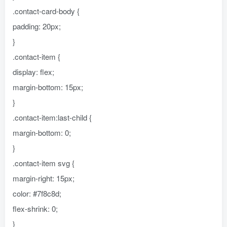
.contact-card-body {
padding: 20px;
}
.contact-item {
display: flex;
margin-bottom: 15px;
}
.contact-item:last-child {
margin-bottom: 0;
}
.contact-item svg {
margin-right: 15px;
color: #7f8c8d;
flex-shrink: 0;
}