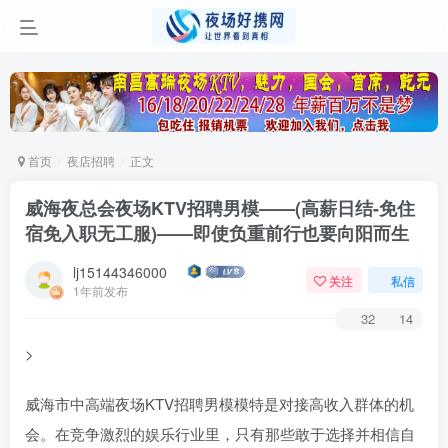
首页
夜店招聘
正文
威海夜总会夜场KTV招聘男模——(高薪日结-免住
宿免入职无工服)——即使负重前行也要向阳而生
lj15144346000
关注
私信
1年前发布
32
14
>
威海市中高端夜场KTV招聘男模模特是对接高收入群体的机
会。在竞争激烈的娱乐行业里，只有那些敢于选择并相信自