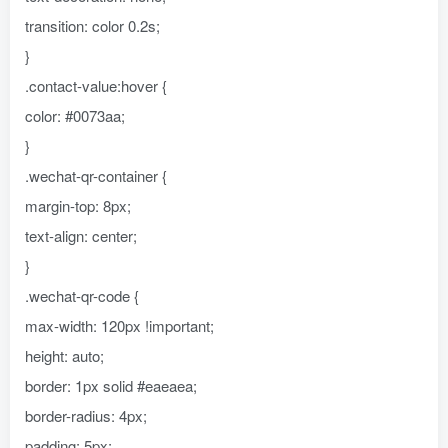
transition: color 0.2s;
}
.contact-value:hover {
color: #0073aa;
}
.wechat-qr-container {
margin-top: 8px;
text-align: center;
}
.wechat-qr-code {
max-width: 120px !important;
height: auto;
border: 1px solid #eaeaea;
border-radius: 4px;
padding: 5px;