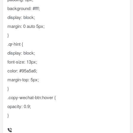
background: #fff;
display: block;
margin: 0 auto 5px;
}
.qr-hint {
display: block;
font-size: 13px;
color: #95a5a6;
margin-top: 5px;
}
.copy-wechat-btn:hover {
opacity: 0.9;
}