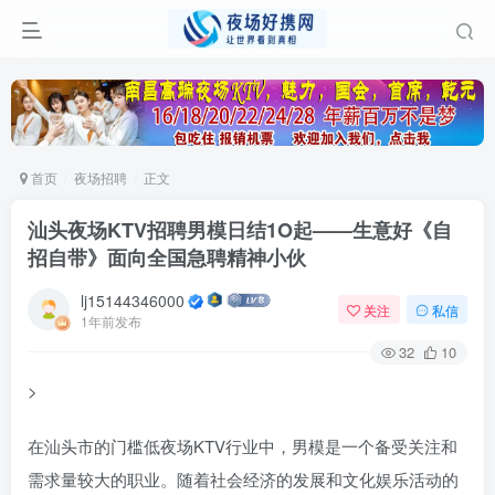
首页
夜场招聘
正文
汕头夜场KTV招聘男模日结1O起——生意好《自
招自带》面向全国急聘精神小伙
lj15144346000
关注
私信
1年前发布
32
10
>
在汕头市的门槛低夜场KTV行业中，男模是一个备受关注和
需求量较大的职业。随着社会经济的发展和文化娱乐活动的