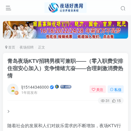
首页
夜场招聘
正文
青岛夜场KTV招聘男模可兼职——（零入职费安排
住宿安心加入）竞争情绪亢奋——合理刺激消费热
情
lj15144346000
关注
私信
1年前发布
31
15
>
随着社会的发展和人们对娱乐需求的不断增加，夜场KTV行