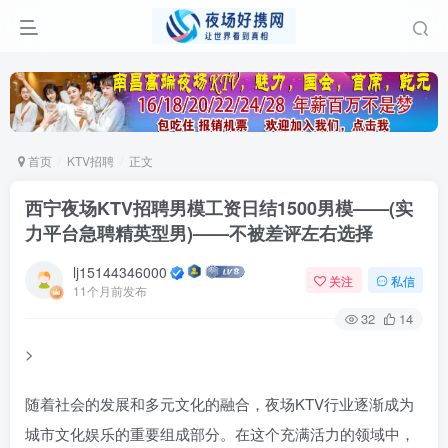
首页
KTV招聘
正文
西宁夜场KTV招聘男模工资日结1500男模——(实
力平台急聘精英型男)——不被差评左右选择
lj15144346000
关注
私信
11个月前发布
32
14
>
随着社会的发展和多元文化的融合，夜场KTV行业逐渐成为
城市文化娱乐的重要组成部分。在这个充满活力的领域中，