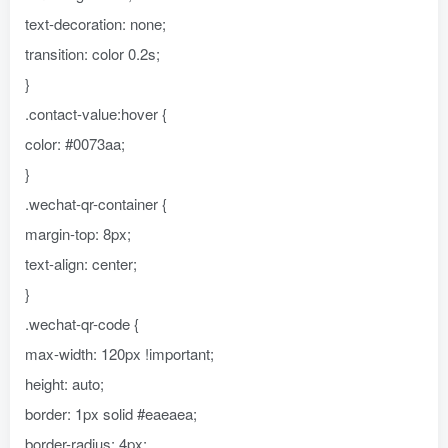
text-decoration: none;
transition: color 0.2s;
}
.contact-value:hover {
color: #0073aa;
}
.wechat-qr-container {
margin-top: 8px;
text-align: center;
}
.wechat-qr-code {
max-width: 120px !important;
height: auto;
border: 1px solid #eaeaea;
border-radius: 4px;