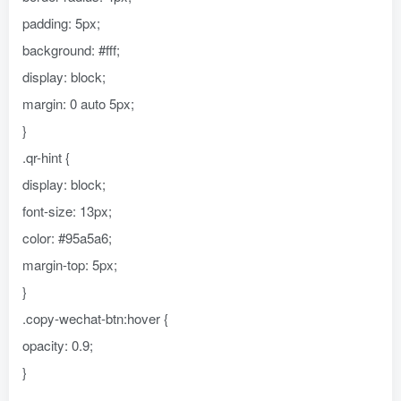
padding: 5px;
background: #fff;
display: block;
margin: 0 auto 5px;
}
.qr-hint {
display: block;
font-size: 13px;
color: #95a5a6;
margin-top: 5px;
}
.copy-wechat-btn:hover {
opacity: 0.9;
}