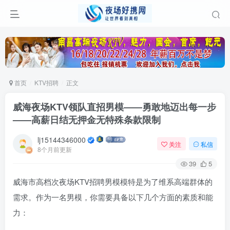
首页
KTV招聘
正文
威海夜场KTV领队直招男模——勇敢地迈出每一步
——高薪日结无押金无特殊条款限制
lj15144346000
关注
私信
8个月前更新
39
5
威海市高档次夜场KTV招聘男模模特是为了维系高端群体的
需求。作为一名男模，你需要具备以下几个方面的素质和能
力：