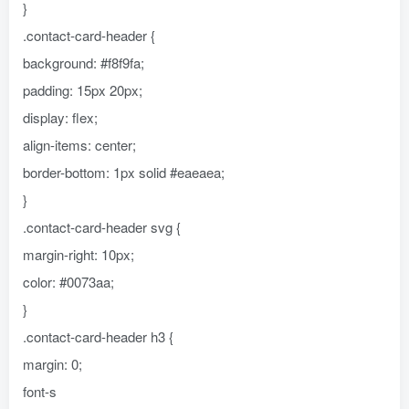
}
.contact-card-header {
background: #f8f9fa;
padding: 15px 20px;
display: flex;
align-items: center;
border-bottom: 1px solid #eaeaea;
}
.contact-card-header svg {
margin-right: 10px;
color: #0073aa;
}
.contact-card-header h3 {
margin: 0;
font-s