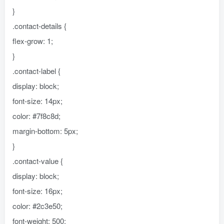
}
.contact-details {
flex-grow: 1;
}
.contact-label {
display: block;
font-size: 14px;
color: #7f8c8d;
margin-bottom: 5px;
}
.contact-value {
display: block;
font-size: 16px;
color: #2c3e50;
font-weight: 500;