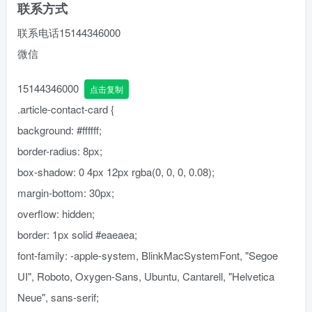
联系方式
联系电话
15144346000
微信
15144346000
点击复制
.article-contact-card {
background: #ffffff;
border-radius: 8px;
box-shadow: 0 4px 12px rgba(0, 0, 0, 0.08);
margin-bottom: 30px;
overflow: hidden;
border: 1px solid #eaeaea;
font-family: -apple-system, BlinkMacSystemFont, "Segoe
UI", Roboto, Oxygen-Sans, Ubuntu, Cantarell, "Helvetica
Neue", sans-serif;