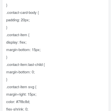
}
.contact-card-body {
padding: 20px;
}
.contact-item {
display: flex;
margin-bottom: 15px;
}
.contact-item:last-child {
margin-bottom: 0;
}
.contact-item svg {
margin-right: 15px;
color: #7f8c8d;
flex-shrink: 0;