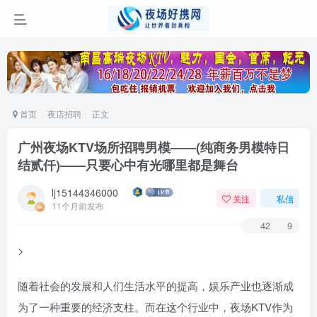
首页
夜店招聘
正文
广州夜场KTV场所招聘男模——(纯商务男模特日
结贰仟)——只要心中有光哪里都是舞台
lj15144346000
关注
私信
11个月前发布
42
9
>
随着社会的发展和人们生活水平的提高，娱乐产业也逐渐成
为了一种重要的经济支柱。而在这个行业中，夜场KTV作为