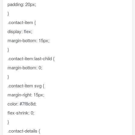
padding: 20px;
}
.contact-item {
display: flex;
margin-bottom: 15px;
}
.contact-item:last-child {
margin-bottom: 0;
}
.contact-item svg {
margin-right: 15px;
color: #7f8c8d;
flex-shrink: 0;
}
.contact-details {