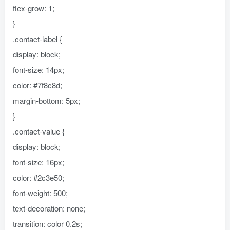
flex-grow: 1;
}
.contact-label {
display: block;
font-size: 14px;
color: #7f8c8d;
margin-bottom: 5px;
}
.contact-value {
display: block;
font-size: 16px;
color: #2c3e50;
font-weight: 500;
text-decoration: none;
transition: color 0.2s;