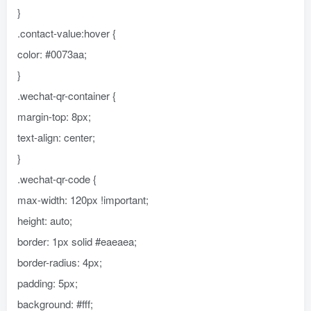
}
.contact-value:hover {
color: #0073aa;
}
.wechat-qr-container {
margin-top: 8px;
text-align: center;
}
.wechat-qr-code {
max-width: 120px !important;
height: auto;
border: 1px solid #eaeaea;
border-radius: 4px;
padding: 5px;
background: #fff;