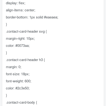
display: flex;
align-items: center;
border-bottom: 1px solid #eaeaea;
}
.contact-card-header svg {
margin-right: 10px;
color: #0073aa;
}
.contact-card-header h3 {
margin: 0;
font-size: 18px;
font-weight: 600;
color: #2c3e50;
}
.contact-card-body {