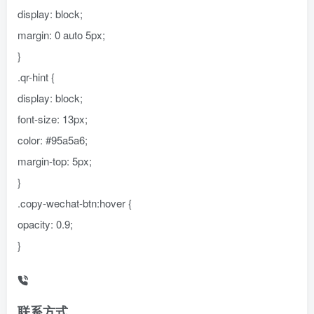
display: block;
margin: 0 auto 5px;
}
.qr-hint {
display: block;
font-size: 13px;
color: #95a5a6;
margin-top: 5px;
}
.copy-wechat-btn:hover {
opacity: 0.9;
}
联系方式