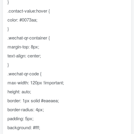
}
.contact-value:hover {
color: #0073aa;
}
.wechat-qr-container {
margin-top: 8px;
text-align: center;
}
.wechat-qr-code {
max-width: 120px !important;
height: auto;
border: 1px solid #eaeaea;
border-radius: 4px;
padding: 5px;
background: #fff;