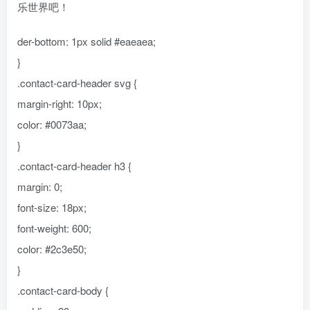
乐世界吧！
der-bottom: 1px solid #eaeaea;
}
.contact-card-header svg {
margin-right: 10px;
color: #0073aa;
}
.contact-card-header h3 {
margin: 0;
font-size: 18px;
font-weight: 600;
color: #2c3e50;
}
.contact-card-body {