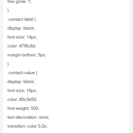
flex-grow: 1;
}
.contact-label {
display: block;
font-size: 14px;
color: #7f8c8d;
margin-bottom: 5px;
}
.contact-value {
display: block;
font-size: 16px;
color: #2c3e50;
font-weight: 500;
text-decoration: none;
transition: color 0.2s;