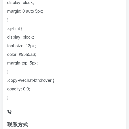
display: block;
margin: 0 auto 5px;
}
.qr-hint {
display: block;
font-size: 13px;
color: #95a5a6;
margin-top: 5px;
}
.copy-wechat-btn:hover {
opacity: 0.9;
}
联系方式