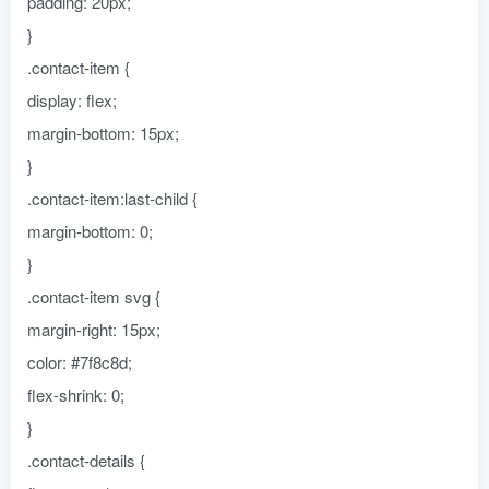
padding: 20px;
}
.contact-item {
display: flex;
margin-bottom: 15px;
}
.contact-item:last-child {
margin-bottom: 0;
}
.contact-item svg {
margin-right: 15px;
color: #7f8c8d;
flex-shrink: 0;
}
.contact-details {