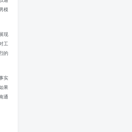
男模
展现
对工
烈的
事实
如果
南通