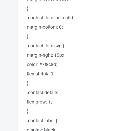
}
.contact-item:last-child {
margin-bottom: 0;
}
.contact-item svg {
margin-right: 15px;
color: #7f8c8d;
flex-shrink: 0;
}
.contact-details {
flex-grow: 1;
}
.contact-label {
display: block;