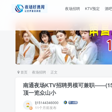
夜场招聘
KTV预定
酒
首页
夜场招聘
正文
南通夜场KTV招聘男模可兼职——(15
顶一览众山小
lj15144346000
11个月前发布