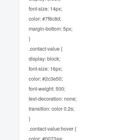
font-size: 14px;
color: #7f8c8d;
margin-bottom: 5px;
}
.contact-value {
display: block;
font-size: 16px;
color: #2c3e50;
font-weight: 500;
text-decoration: none;
transition: color 0.2s;
}
.contact-value:hover {
color: #0073aa;