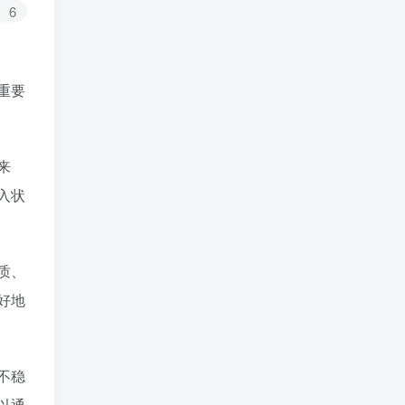
6
重要
来
入状
质、
好地
不稳
以通