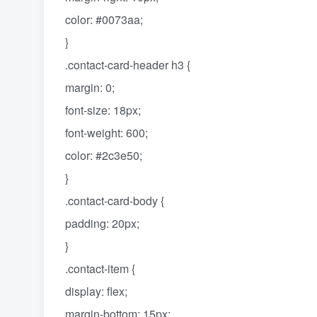
color: #0073aa;
}
.contact-card-header h3 {
margin: 0;
font-size: 18px;
font-weight: 600;
color: #2c3e50;
}
.contact-card-body {
padding: 20px;
}
.contact-item {
display: flex;
margin-bottom: 15px;