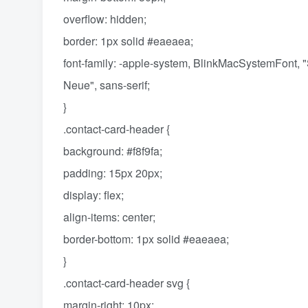
overflow: hidden;
border: 1px solid #eaeaea;
font-family: -apple-system, BlinkMacSystemFont, 
Neue", sans-serif;
}
.contact-card-header {
background: #f8f9fa;
padding: 15px 20px;
display: flex;
align-items: center;
border-bottom: 1px solid #eaeaea;
}
.contact-card-header svg {
margin-right: 10px;