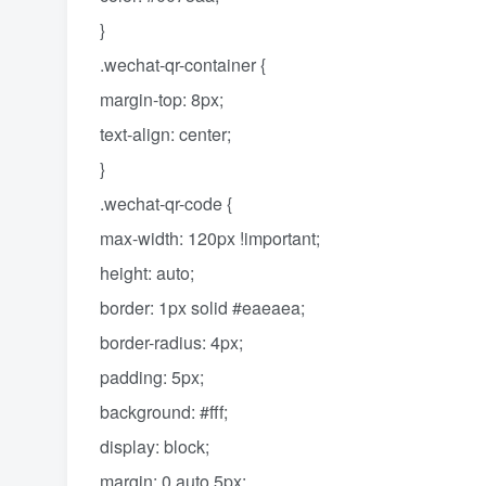
}
.wechat-qr-container {
margin-top: 8px;
text-align: center;
}
.wechat-qr-code {
max-width: 120px !important;
height: auto;
border: 1px solid #eaeaea;
border-radius: 4px;
padding: 5px;
background: #fff;
display: block;
margin: 0 auto 5px;