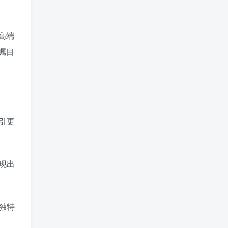
高端
瞩目
引更
现出
独特