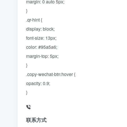
margin: 0 auto 5px;
}
.qr-hint {
display: block;
font-size: 13px;
color: #95a5a6;
margin-top: 5px;
}
.copy-wechat-btn:hover {
opacity: 0.9;
}
联系方式