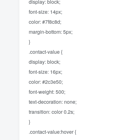
display: block;
font-size: 14px;
color: #7f8c8d;
margin-bottom: 5px;
}
.contact-value {
display: block;
font-size: 16px;
color: #2c3e50;
font-weight: 500;
text-decoration: none;
transition: color 0.2s;
}
.contact-value:hover {