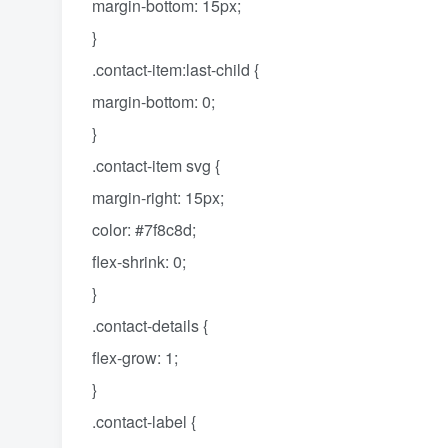
margin-bottom: 15px;
}
.contact-item:last-child {
margin-bottom: 0;
}
.contact-item svg {
margin-right: 15px;
color: #7f8c8d;
flex-shrink: 0;
}
.contact-details {
flex-grow: 1;
}
.contact-label {