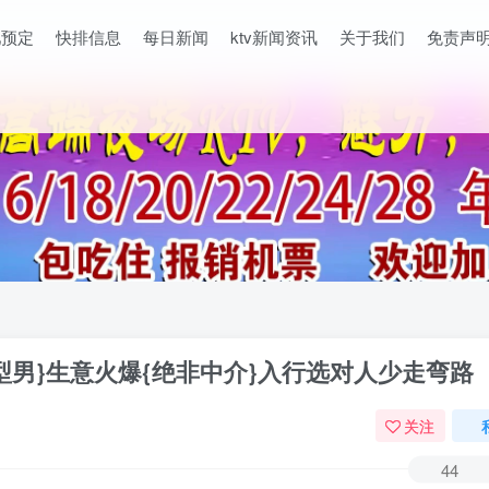
吧预定
快排信息
每日新闻
ktv新闻资讯
关于我们
免责声
型男}生意火爆{绝非中介}入行选对人少走弯路
关注
44