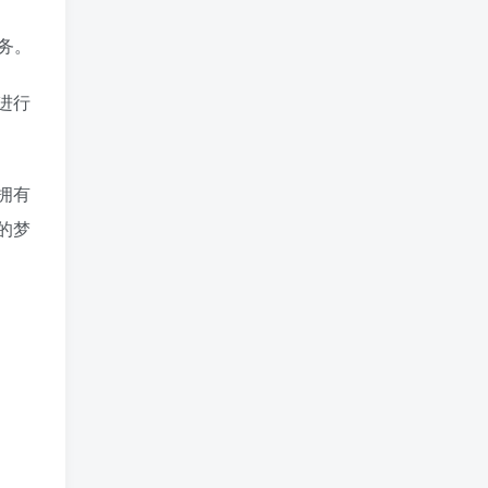
务。
进行
拥有
的梦