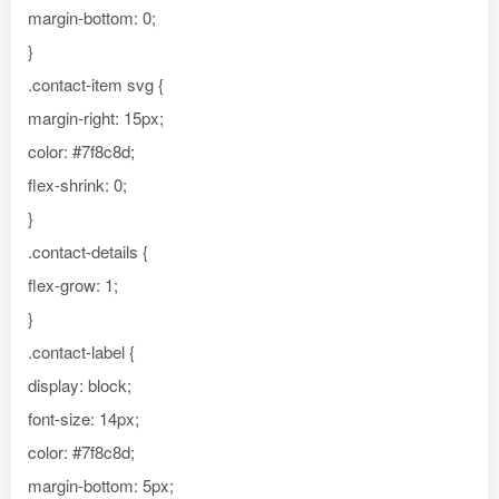
margin-bottom: 0;
}
.contact-item svg {
margin-right: 15px;
color: #7f8c8d;
flex-shrink: 0;
}
.contact-details {
flex-grow: 1;
}
.contact-label {
display: block;
font-size: 14px;
color: #7f8c8d;
margin-bottom: 5px;