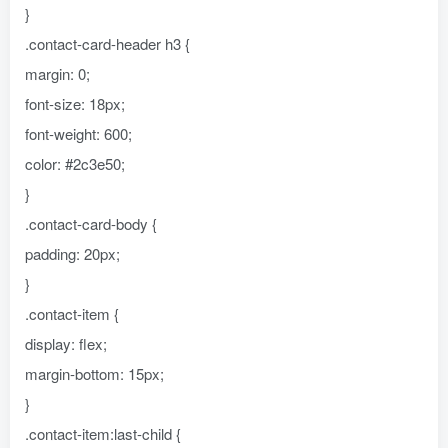
}
.contact-card-header h3 {
margin: 0;
font-size: 18px;
font-weight: 600;
color: #2c3e50;
}
.contact-card-body {
padding: 20px;
}
.contact-item {
display: flex;
margin-bottom: 15px;
}
.contact-item:last-child {