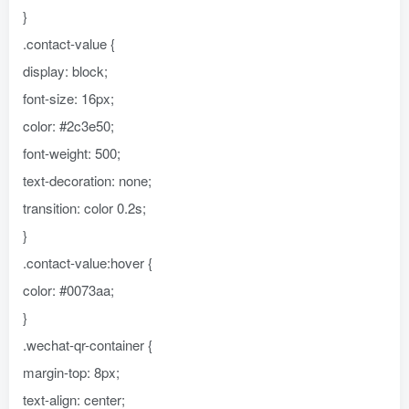
}
.contact-value {
display: block;
font-size: 16px;
color: #2c3e50;
font-weight: 500;
text-decoration: none;
transition: color 0.2s;
}
.contact-value:hover {
color: #0073aa;
}
.wechat-qr-container {
margin-top: 8px;
text-align: center;