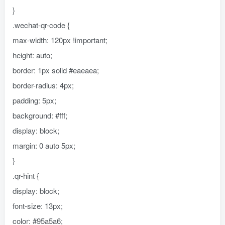
}
.wechat-qr-code {
max-width: 120px !important;
height: auto;
border: 1px solid #eaeaea;
border-radius: 4px;
padding: 5px;
background: #fff;
display: block;
margin: 0 auto 5px;
}
.qr-hint {
display: block;
font-size: 13px;
color: #95a5a6;