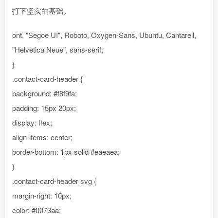
打下坚实的基础。
ont, "Segoe UI", Roboto, Oxygen-Sans, Ubuntu, Cantarell,
"Helvetica Neue", sans-serif;
}
.contact-card-header {
background: #f8f9fa;
padding: 15px 20px;
display: flex;
align-items: center;
border-bottom: 1px solid #eaeaea;
}
.contact-card-header svg {
margin-right: 10px;
color: #0073aa;