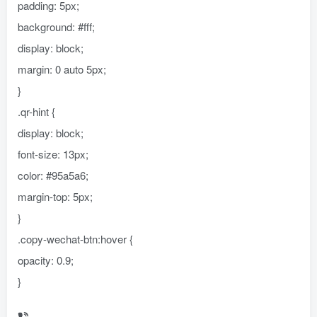
padding: 5px;
background: #fff;
display: block;
margin: 0 auto 5px;
}
.qr-hint {
display: block;
font-size: 13px;
color: #95a5a6;
margin-top: 5px;
}
.copy-wechat-btn:hover {
opacity: 0.9;
}