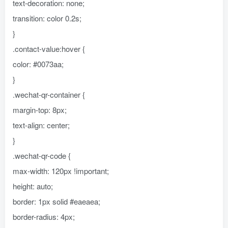
text-decoration: none;
transition: color 0.2s;
}
.contact-value:hover {
color: #0073aa;
}
.wechat-qr-container {
margin-top: 8px;
text-align: center;
}
.wechat-qr-code {
max-width: 120px !important;
height: auto;
border: 1px solid #eaeaea;
border-radius: 4px;