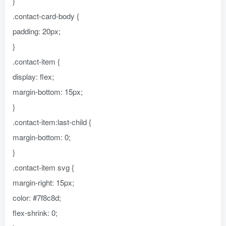
}
.contact-card-body {
padding: 20px;
}
.contact-item {
display: flex;
margin-bottom: 15px;
}
.contact-item:last-child {
margin-bottom: 0;
}
.contact-item svg {
margin-right: 15px;
color: #7f8c8d;
flex-shrink: 0;