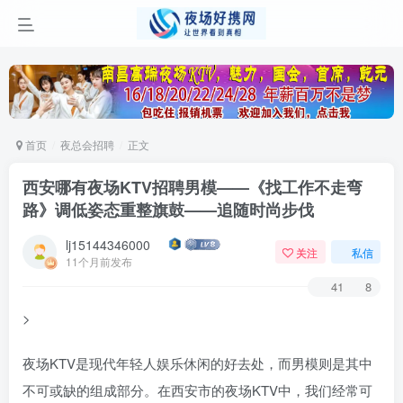
首页
夜总会招聘
正文
西安哪有夜场KTV招聘男模——《找工作不走弯
路》调低姿态重整旗鼓——追随时尚步伐
lj15144346000
关注
私信
11个月前发布
41
8
>
夜场KTV是现代年轻人娱乐休闲的好去处，而男模则是其中
不可或缺的组成部分。在西安市的夜场KTV中，我们经常可