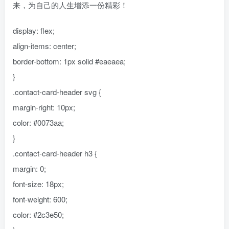
来，为自己的人生增添一份精彩！
display: flex;
align-items: center;
border-bottom: 1px solid #eaeaea;
}
.contact-card-header svg {
margin-right: 10px;
color: #0073aa;
}
.contact-card-header h3 {
margin: 0;
font-size: 18px;
font-weight: 600;
color: #2c3e50;