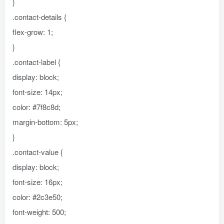
}
.contact-details {
flex-grow: 1;
}
.contact-label {
display: block;
font-size: 14px;
color: #7f8c8d;
margin-bottom: 5px;
}
.contact-value {
display: block;
font-size: 16px;
color: #2c3e50;
font-weight: 500;