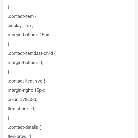
}
.contact-item {
display: flex;
margin-bottom: 15px;
}
.contact-item:last-child {
margin-bottom: 0;
}
.contact-item svg {
margin-right: 15px;
color: #7f8c8d;
flex-shrink: 0;
}
.contact-details {
flex-grow: 1;