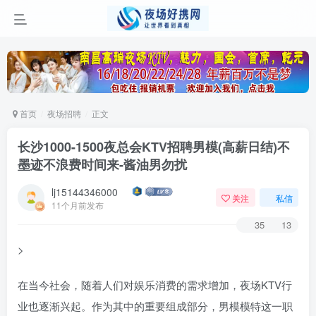
首页
夜场招聘
正文
长沙1000-1500夜总会KTV招聘男模(高薪日结)不
墨迹不浪费时间来-酱油男勿扰
lj15144346000
关注
私信
11个月前发布
35
13
>
在当今社会，随着人们对娱乐消费的需求增加，夜场KTV行
业也逐渐兴起。作为其中的重要组成部分，男模模特这一职