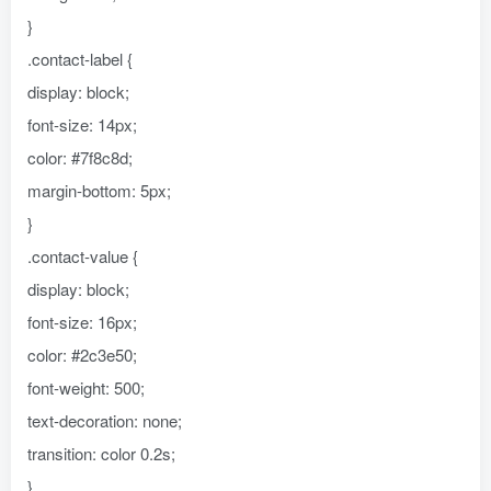
}
.contact-label {
display: block;
font-size: 14px;
color: #7f8c8d;
margin-bottom: 5px;
}
.contact-value {
display: block;
font-size: 16px;
color: #2c3e50;
font-weight: 500;
text-decoration: none;
transition: color 0.2s;
}