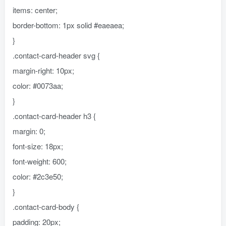
items: center;
border-bottom: 1px solid #eaeaea;
}
.contact-card-header svg {
margin-right: 10px;
color: #0073aa;
}
.contact-card-header h3 {
margin: 0;
font-size: 18px;
font-weight: 600;
color: #2c3e50;
}
.contact-card-body {
padding: 20px;