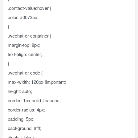
.contact-value:hover {
color: #0073aa;
}
.wechat-qr-container {
margin-top: 8px;
text-align: center;
}
.wechat-qr-code {
max-width: 120px !important;
height: auto;
border: 1px solid #eaeaea;
border-radius: 4px;
padding: 5px;
background: #fff;
display: block;