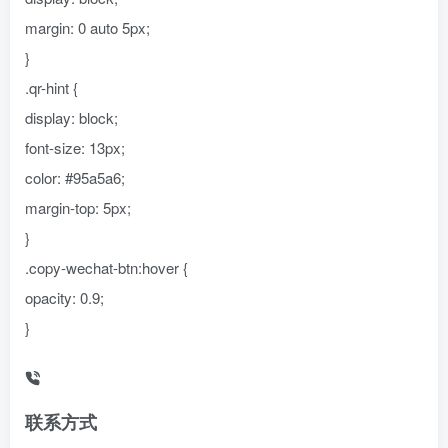
margin: 0 auto 5px;
}
.qr-hint {
display: block;
font-size: 13px;
color: #95a5a6;
margin-top: 5px;
}
.copy-wechat-btn:hover {
opacity: 0.9;
}
联系方式