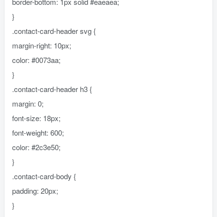
border-bottom: 1px solid #eaeaea;
}
.contact-card-header svg {
margin-right: 10px;
color: #0073aa;
}
.contact-card-header h3 {
margin: 0;
font-size: 18px;
font-weight: 600;
color: #2c3e50;
}
.contact-card-body {
padding: 20px;
}