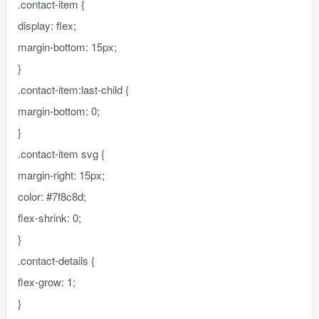
.contact-item {
display: flex;
margin-bottom: 15px;
}
.contact-item:last-child {
margin-bottom: 0;
}
.contact-item svg {
margin-right: 15px;
color: #7f8c8d;
flex-shrink: 0;
}
.contact-details {
flex-grow: 1;
}