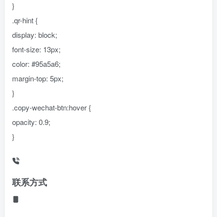
}
.qr-hint {
display: block;
font-size: 13px;
color: #95a5a6;
margin-top: 5px;
}
.copy-wechat-btn:hover {
opacity: 0.9;
}
联系方式