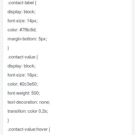
.contact-label {
display: block;
font-size: 14px;
color: #7f8c8d;
margin-bottom: 5px;
}
.contact-value {
display: block;
font-size: 16px;
color: #2c3e50;
font-weight: 500;
text-decoration: none;
transition: color 0.2s;
}
.contact-value:hover {