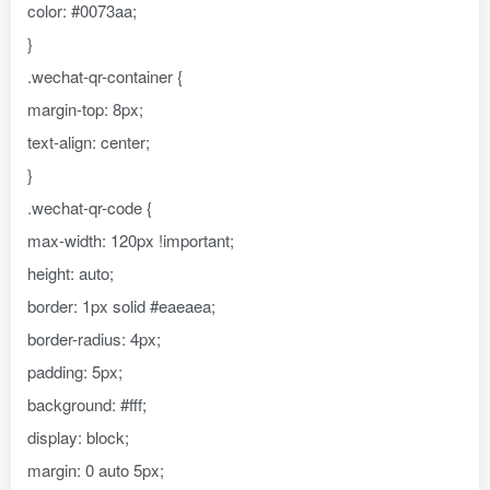
color: #0073aa;
}
.wechat-qr-container {
margin-top: 8px;
text-align: center;
}
.wechat-qr-code {
max-width: 120px !important;
height: auto;
border: 1px solid #eaeaea;
border-radius: 4px;
padding: 5px;
background: #fff;
display: block;
margin: 0 auto 5px;