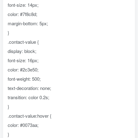
font-size: 14px;
color: #7f8c8d;
margin-bottom: 5px;
}
.contact-value {
display: block;
font-size: 16px;
color: #2c3e50;
font-weight: 500;
text-decoration: none;
transition: color 0.2s;
}
.contact-value:hover {
color: #0073aa;
}