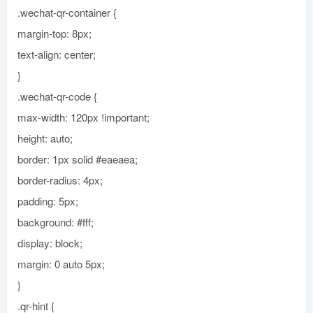
.wechat-qr-container {
margin-top: 8px;
text-align: center;
}
.wechat-qr-code {
max-width: 120px !important;
height: auto;
border: 1px solid #eaeaea;
border-radius: 4px;
padding: 5px;
background: #fff;
display: block;
margin: 0 auto 5px;
}
.qr-hint {