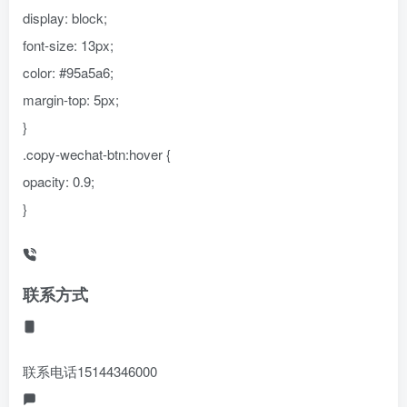
display: block;
font-size: 13px;
color: #95a5a6;
margin-top: 5px;
}
.copy-wechat-btn:hover {
opacity: 0.9;
}
联系方式
联系电话
15144346000