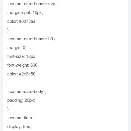
.contact-card-header svg {
margin-right: 10px;
color: #0073aa;
}
.contact-card-header h3 {
margin: 0;
font-size: 18px;
font-weight: 600;
color: #2c3e50;
}
.contact-card-body {
padding: 20px;
}
.contact-item {
display: flex;