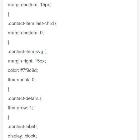
margin-bottom: 15px;
}
.contact-item:last-child {
margin-bottom: 0;
}
.contact-item svg {
margin-right: 15px;
color: #7f8c8d;
flex-shrink: 0;
}
.contact-details {
flex-grow: 1;
}
.contact-label {
display: block;