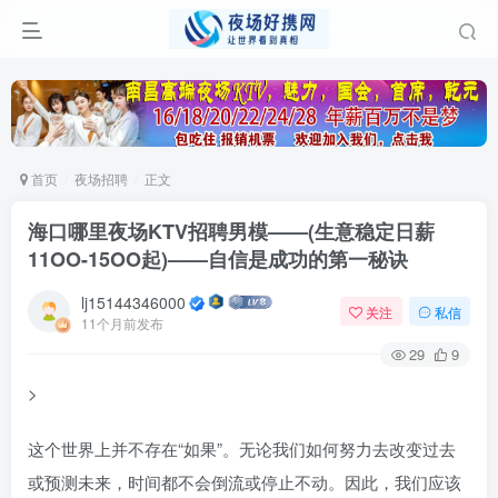
首页
夜场招聘
正文
海口哪里夜场KTV招聘男模——(生意稳定日薪
11OO-15OO起)——自信是成功的第一秘诀
lj15144346000
关注
私信
11个月前发布
29
9
>
这个世界上并不存在“如果”。无论我们如何努力去改变过去
或预测未来，时间都不会倒流或停止不动。因此，我们应该