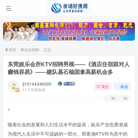
首页
夜总会招聘
正文
东莞娱乐会所KTV招聘男模——《酒店住宿跟对人
赚钱容易》——建队基石稳固拿高薪机会多
lj15144346000
关注
私信
11个月前发布
31
15
>
随着社会的发展和人们生活水平的提高，娱乐产业也逐渐成
为现代人生活中不可或缺的一部分。而夜场KTV作为其中的