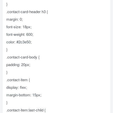
}
.contact-card-header h3 {
margin: 0;
font-size: 18px;
font-weight: 600;
color: #2c3e50;
}
.contact-card-body {
padding: 20px;
}
.contact-item {
display: flex;
margin-bottom: 15px;
}
.contact-item:last-child {