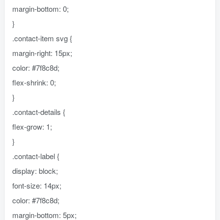
margin-bottom: 0;
}
.contact-item svg {
margin-right: 15px;
color: #7f8c8d;
flex-shrink: 0;
}
.contact-details {
flex-grow: 1;
}
.contact-label {
display: block;
font-size: 14px;
color: #7f8c8d;
margin-bottom: 5px;