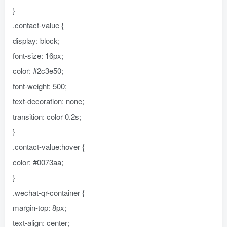
}
.contact-value {
display: block;
font-size: 16px;
color: #2c3e50;
font-weight: 500;
text-decoration: none;
transition: color 0.2s;
}
.contact-value:hover {
color: #0073aa;
}
.wechat-qr-container {
margin-top: 8px;
text-align: center;