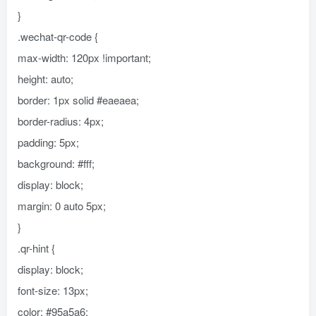
}
.wechat-qr-code {
max-width: 120px !important;
height: auto;
border: 1px solid #eaeaea;
border-radius: 4px;
padding: 5px;
background: #fff;
display: block;
margin: 0 auto 5px;
}
.qr-hint {
display: block;
font-size: 13px;
color: #95a5a6;