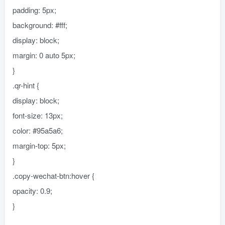
padding: 5px;
background: #fff;
display: block;
margin: 0 auto 5px;
}
.qr-hint {
display: block;
font-size: 13px;
color: #95a5a6;
margin-top: 5px;
}
.copy-wechat-btn:hover {
opacity: 0.9;
}