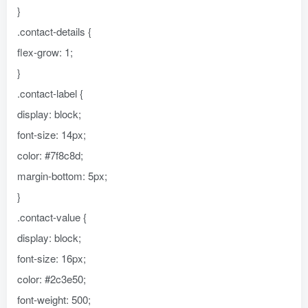
}
.contact-details {
flex-grow: 1;
}
.contact-label {
display: block;
font-size: 14px;
color: #7f8c8d;
margin-bottom: 5px;
}
.contact-value {
display: block;
font-size: 16px;
color: #2c3e50;
font-weight: 500;