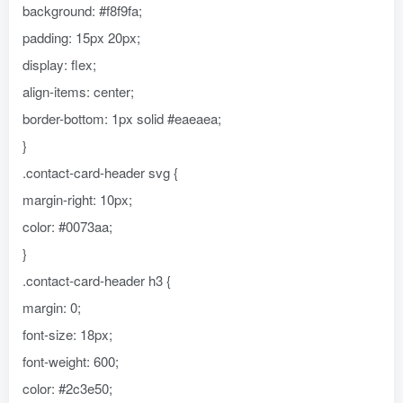
background: #f8f9fa;
padding: 15px 20px;
display: flex;
align-items: center;
border-bottom: 1px solid #eaeaea;
}
.contact-card-header svg {
margin-right: 10px;
color: #0073aa;
}
.contact-card-header h3 {
margin: 0;
font-size: 18px;
font-weight: 600;
color: #2c3e50;