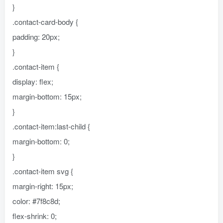
}
.contact-card-body {
padding: 20px;
}
.contact-item {
display: flex;
margin-bottom: 15px;
}
.contact-item:last-child {
margin-bottom: 0;
}
.contact-item svg {
margin-right: 15px;
color: #7f8c8d;
flex-shrink: 0;