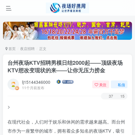
首页
夜店招聘
正文
台州夜场KTV招聘男模日结2000起——顶级夜场
KTV想改变现状的来——让你无压力捞金
lj15144346000
关注
私信
11个月前发布
37
15
>
在现代社会，人们对于娱乐和休闲的需求越来越高。而台州
市作为一座繁华的城市，拥有着众多知名的夜场KTV，吸引