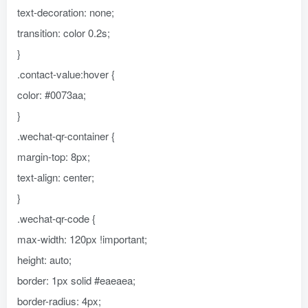
text-decoration: none;
transition: color 0.2s;
}
.contact-value:hover {
color: #0073aa;
}
.wechat-qr-container {
margin-top: 8px;
text-align: center;
}
.wechat-qr-code {
max-width: 120px !important;
height: auto;
border: 1px solid #eaeaea;
border-radius: 4px;