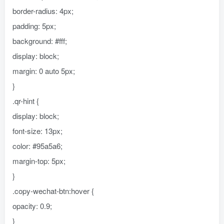
border-radius: 4px;
padding: 5px;
background: #fff;
display: block;
margin: 0 auto 5px;
}
.qr-hint {
display: block;
font-size: 13px;
color: #95a5a6;
margin-top: 5px;
}
.copy-wechat-btn:hover {
opacity: 0.9;
}