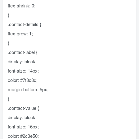
flex-shrink: 0;
}
.contact-details {
flex-grow: 1;
}
.contact-label {
display: block;
font-size: 14px;
color: #7f8c8d;
margin-bottom: 5px;
}
.contact-value {
display: block;
font-size: 16px;
color: #2c3e50;