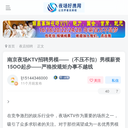
首页
夜店招聘
正文
南京夜场KTV招聘男模——（不压不扣）男模薪资
15OO起步——严格按规矩办事不越线
lj15144346000
关注
私信
11个月前发布
40
7
>
在竞争激烈的娱乐行业中，夜场KTV作为重要的场所之一，
吸引了众多求职者的关注。对于那些渴望成为一名优秀男模