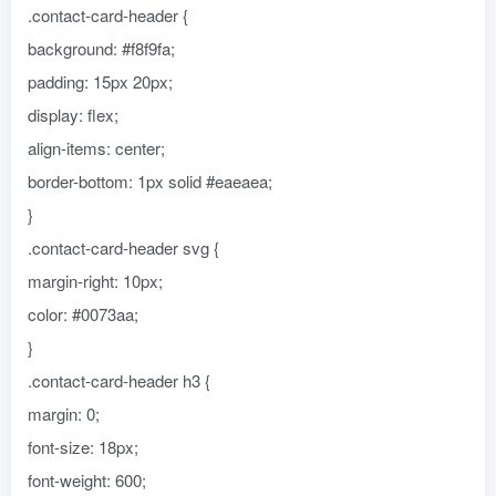
.contact-card-header {
background: #f8f9fa;
padding: 15px 20px;
display: flex;
align-items: center;
border-bottom: 1px solid #eaeaea;
}
.contact-card-header svg {
margin-right: 10px;
color: #0073aa;
}
.contact-card-header h3 {
margin: 0;
font-size: 18px;
font-weight: 600;