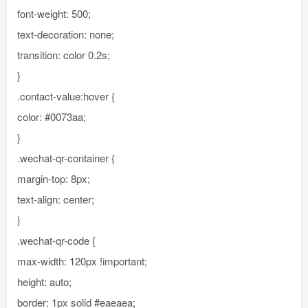
font-weight: 500;
text-decoration: none;
transition: color 0.2s;
}
.contact-value:hover {
color: #0073aa;
}
.wechat-qr-container {
margin-top: 8px;
text-align: center;
}
.wechat-qr-code {
max-width: 120px !important;
height: auto;
border: 1px solid #eaeaea;