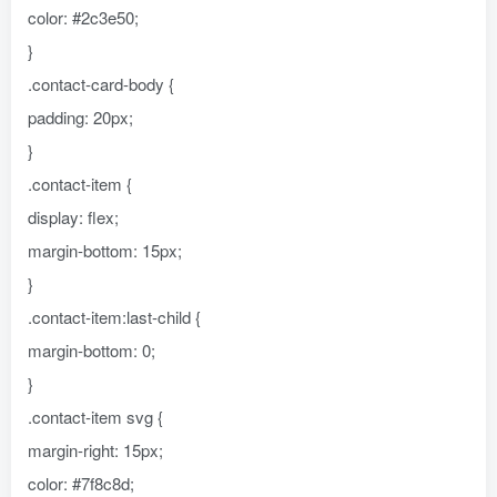
color: #2c3e50;
}
.contact-card-body {
padding: 20px;
}
.contact-item {
display: flex;
margin-bottom: 15px;
}
.contact-item:last-child {
margin-bottom: 0;
}
.contact-item svg {
margin-right: 15px;
color: #7f8c8d;