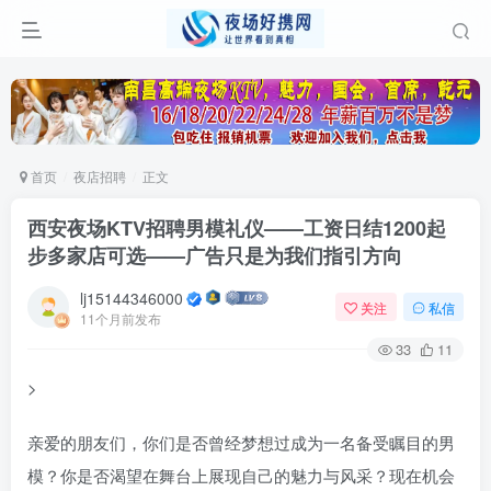
首页
夜店招聘
正文
西安夜场KTV招聘男模礼仪——工资日结1200起
步多家店可选——广告只是为我们指引方向
lj15144346000
关注
私信
11个月前发布
33
11
>
亲爱的朋友们，你们是否曾经梦想过成为一名备受瞩目的男
模？你是否渴望在舞台上展现自己的魅力与风采？现在机会