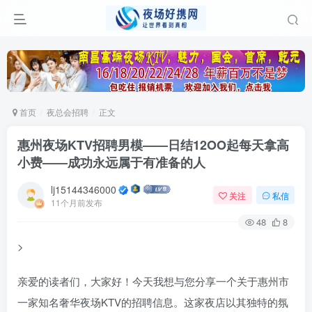
首页
夜总会招聘
正文
惠州夜场KTV招聘男模——日结12OO起每天拿高
小费——成功永远属于有准备的人
lj15144346000
关注
私信
11个月前发布
48
8
>
亲爱的读者们，大家好！今天我想与您分享一个关于惠州市
一家知名奢华夜场KTV的招聘信息。这家夜店以其独特的氛