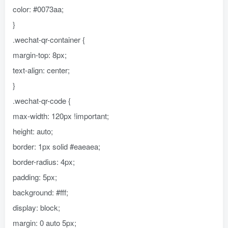
color: #0073aa;
}
.wechat-qr-container {
margin-top: 8px;
text-align: center;
}
.wechat-qr-code {
max-width: 120px !important;
height: auto;
border: 1px solid #eaeaea;
border-radius: 4px;
padding: 5px;
background: #fff;
display: block;
margin: 0 auto 5px;