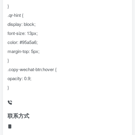
}
.qr-hint {
display: block;
font-size: 13px;
color: #95a5a6;
margin-top: 5px;
}
.copy-wechat-btn:hover {
opacity: 0.9;
}
联系方式