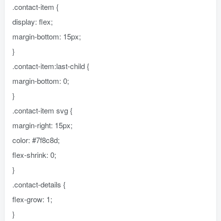
.contact-item {
display: flex;
margin-bottom: 15px;
}
.contact-item:last-child {
margin-bottom: 0;
}
.contact-item svg {
margin-right: 15px;
color: #7f8c8d;
flex-shrink: 0;
}
.contact-details {
flex-grow: 1;
}