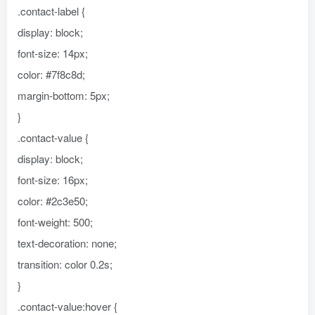
.contact-label {
display: block;
font-size: 14px;
color: #7f8c8d;
margin-bottom: 5px;
}
.contact-value {
display: block;
font-size: 16px;
color: #2c3e50;
font-weight: 500;
text-decoration: none;
transition: color 0.2s;
}
.contact-value:hover {