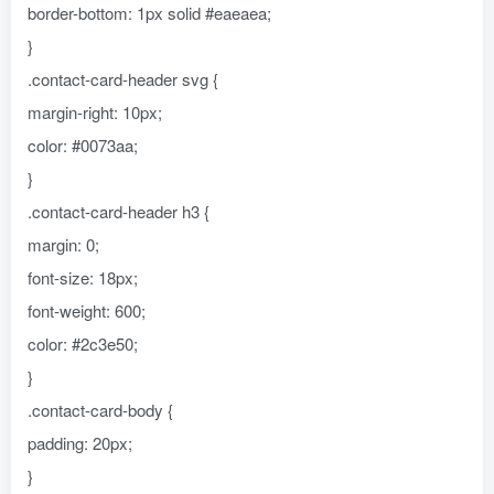
border-bottom: 1px solid #eaeaea;
}
.contact-card-header svg {
margin-right: 10px;
color: #0073aa;
}
.contact-card-header h3 {
margin: 0;
font-size: 18px;
font-weight: 600;
color: #2c3e50;
}
.contact-card-body {
padding: 20px;
}