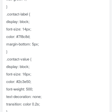
}
.contact-label {
display: block;
font-size: 14px;
color: #7f8c8d;
margin-bottom: 5px;
}
.contact-value {
display: block;
font-size: 16px;
color: #2c3e50;
font-weight: 500;
text-decoration: none;
transition: color 0.2s;
}