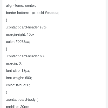
align-items: center;
border-bottom: 1px solid #eaeaea;
}
.contact-card-header svg {
margin-right: 10px;
color: #0073aa;
}
.contact-card-header h3 {
margin: 0;
font-size: 18px;
font-weight: 600;
color: #2c3e50;
}
.contact-card-body {
padding: 20px;