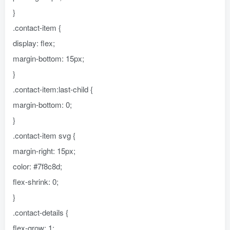
}
.contact-item {
display: flex;
margin-bottom: 15px;
}
.contact-item:last-child {
margin-bottom: 0;
}
.contact-item svg {
margin-right: 15px;
color: #7f8c8d;
flex-shrink: 0;
}
.contact-details {
flex-grow: 1;