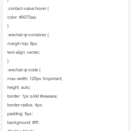
.contact-value:hover {
color: #0073aa;
}
.wechat-qr-container {
margin-top: 8px;
text-align: center;
}
.wechat-qr-code {
max-width: 120px !important;
height: auto;
border: 1px solid #eaeaea;
border-radius: 4px;
padding: 5px;
background: #fff;
display: block;