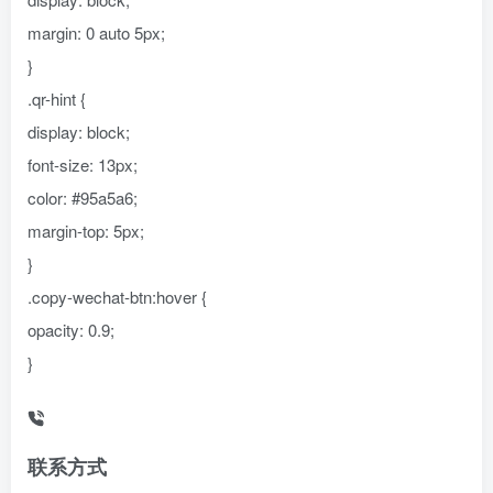
margin: 0 auto 5px;
}
.qr-hint {
display: block;
font-size: 13px;
color: #95a5a6;
margin-top: 5px;
}
.copy-wechat-btn:hover {
opacity: 0.9;
}
联系方式