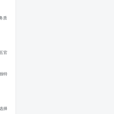
务质
五官
独特
选择