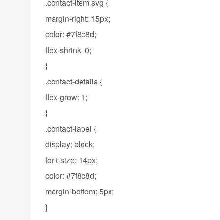
.contact-item svg {
margin-right: 15px;
color: #7f8c8d;
flex-shrink: 0;
}
.contact-details {
flex-grow: 1;
}
.contact-label {
display: block;
font-size: 14px;
color: #7f8c8d;
margin-bottom: 5px;
}