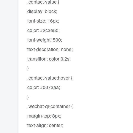
.contact-value {
display: block;
font-size: 16px;
color: #2c3e50;
font-weight: 500;
text-decoration: none;
transition: color 0.2s;
}
.contact-value:hover {
color: #0073aa;
}
.wechat-qr-container {
margin-top: 8px;
text-align: center;