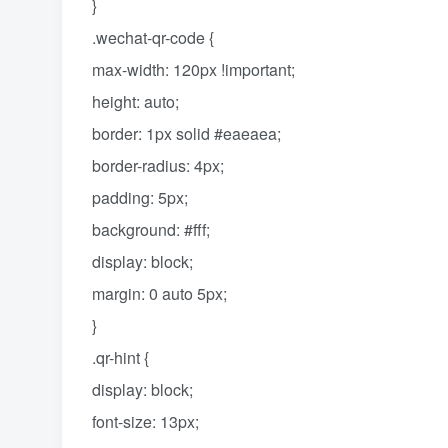
}
.wechat-qr-code {
max-width: 120px !important;
height: auto;
border: 1px solid #eaeaea;
border-radius: 4px;
padding: 5px;
background: #fff;
display: block;
margin: 0 auto 5px;
}
.qr-hint {
display: block;
font-size: 13px;