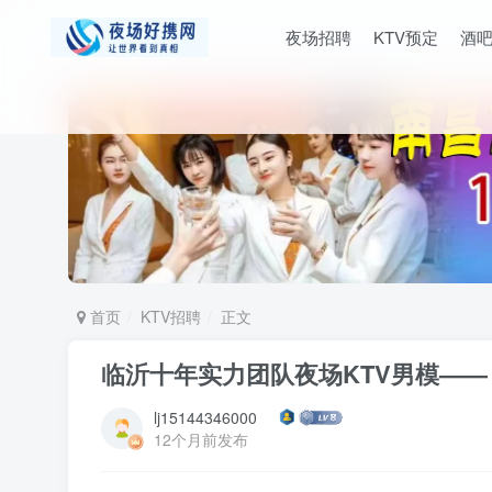
夜场招聘
KTV预定
酒
首页
KTV招聘
正文
临沂十年实力团队夜场KTV男模—
lj15144346000
12个月前发布