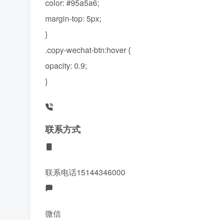
color: #95a5a6;
margin-top: 5px;
}
.copy-wechat-btn:hover {
opacity: 0.9;
}
联系方式
联系电话
15144346000
微信