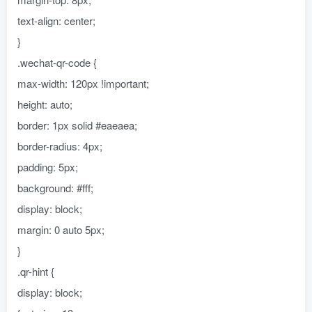
text-align: center;
}
.wechat-qr-code {
max-width: 120px !important;
height: auto;
border: 1px solid #eaeaea;
border-radius: 4px;
padding: 5px;
background: #fff;
display: block;
margin: 0 auto 5px;
}
.qr-hint {
display: block;