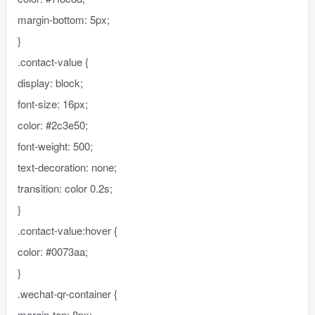
margin-bottom: 5px;
}
.contact-value {
display: block;
font-size: 16px;
color: #2c3e50;
font-weight: 500;
text-decoration: none;
transition: color 0.2s;
}
.contact-value:hover {
color: #0073aa;
}
.wechat-qr-container {
margin-top: 8px;