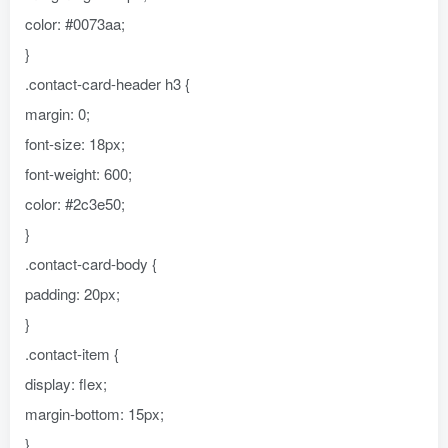
color: #0073aa;
}
.contact-card-header h3 {
margin: 0;
font-size: 18px;
font-weight: 600;
color: #2c3e50;
}
.contact-card-body {
padding: 20px;
}
.contact-item {
display: flex;
margin-bottom: 15px;
}