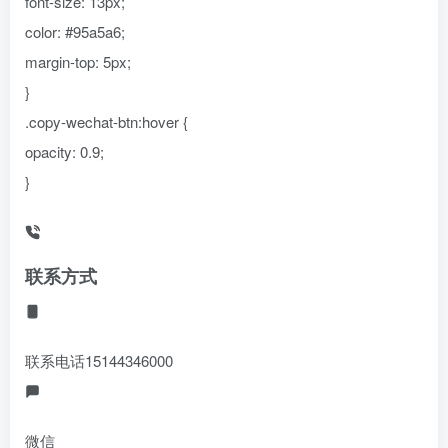
font-size: 13px;
color: #95a5a6;
margin-top: 5px;
}
.copy-wechat-btn:hover {
opacity: 0.9;
}
联系方式
联系电话
15144346000
微信