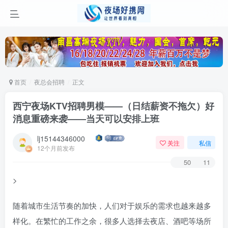
首页
夜总会招聘
正文
西宁夜场KTV招聘男模——（日结薪资不拖欠）好
消息重磅来袭——当天可以安排上班
lj15144346000
关注
私信
12个月前发布
50
11
>
随着城市生活节奏的加快，人们对于娱乐的需求也越来越多
样化。在繁忙的工作之余，很多人选择去夜店、酒吧等场所