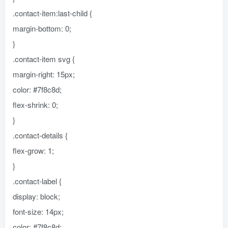
.contact-item:last-child {
margin-bottom: 0;
}
.contact-item svg {
margin-right: 15px;
color: #7f8c8d;
flex-shrink: 0;
}
.contact-details {
flex-grow: 1;
}
.contact-label {
display: block;
font-size: 14px;
color: #7f8c8d;