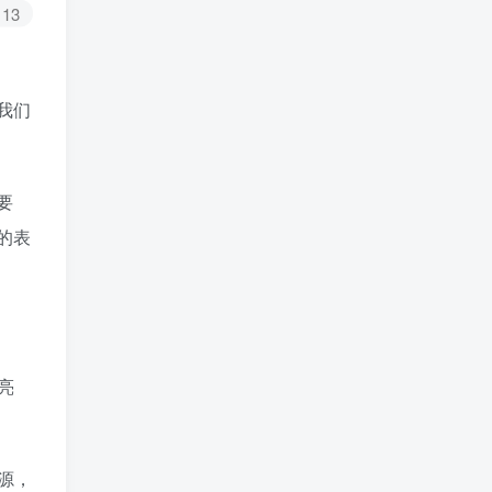
13
我们
要
的表
亮
源，