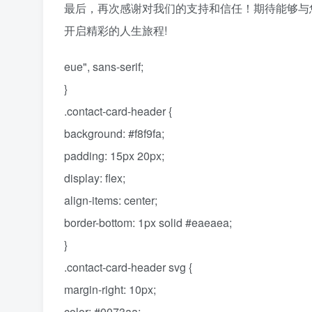
最后，再次感谢对我们的支持和信任！期待能够与
开启精彩的人生旅程!
eue", sans-serif;
}
.contact-card-header {
background: #f8f9fa;
padding: 15px 20px;
display: flex;
align-items: center;
border-bottom: 1px solid #eaeaea;
}
.contact-card-header svg {
margin-right: 10px;
color: #0073aa;