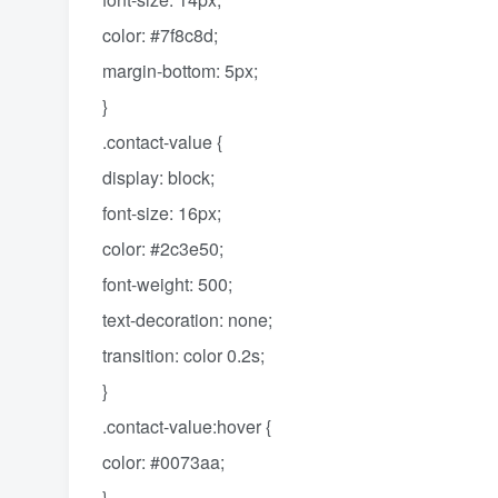
color: #7f8c8d;
margin-bottom: 5px;
}
.contact-value {
display: block;
font-size: 16px;
color: #2c3e50;
font-weight: 500;
text-decoration: none;
transition: color 0.2s;
}
.contact-value:hover {
color: #0073aa;
}