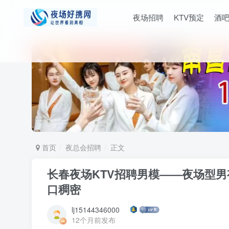
夜场招聘
KTV预定
酒
首页
夜总会招聘
正文
长春夜场KTV招聘男模——夜场型
口稠密
lj15144346000
12个月前发布