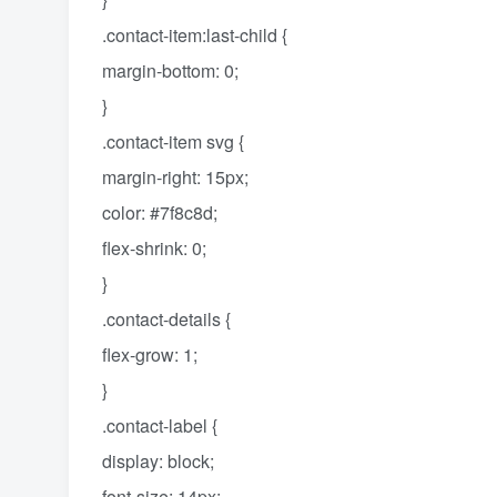
.contact-item:last-child {
margin-bottom: 0;
}
.contact-item svg {
margin-right: 15px;
color: #7f8c8d;
flex-shrink: 0;
}
.contact-details {
flex-grow: 1;
}
.contact-label {
display: block;
font-size: 14px;