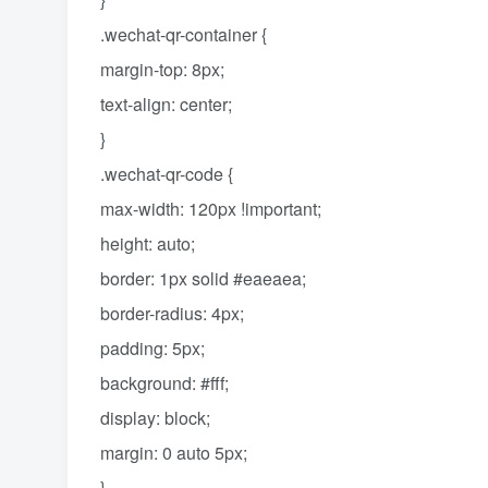
.wechat-qr-container {
margin-top: 8px;
text-align: center;
}
.wechat-qr-code {
max-width: 120px !important;
height: auto;
border: 1px solid #eaeaea;
border-radius: 4px;
padding: 5px;
background: #fff;
display: block;
margin: 0 auto 5px;
}