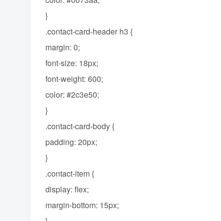
}
.contact-card-header h3 {
margin: 0;
font-size: 18px;
font-weight: 600;
color: #2c3e50;
}
.contact-card-body {
padding: 20px;
}
.contact-item {
display: flex;
margin-bottom: 15px;
}