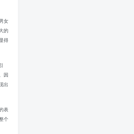
男女
大的
显得
引
。因
现出
的表
整个