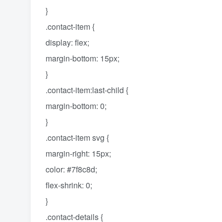
}
.contact-item {
display: flex;
margin-bottom: 15px;
}
.contact-item:last-child {
margin-bottom: 0;
}
.contact-item svg {
margin-right: 15px;
color: #7f8c8d;
flex-shrink: 0;
}
.contact-details {