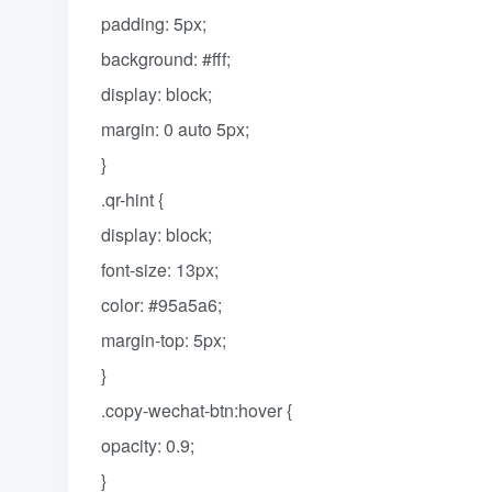
padding: 5px;
background: #fff;
display: block;
margin: 0 auto 5px;
}
.qr-hint {
display: block;
font-size: 13px;
color: #95a5a6;
margin-top: 5px;
}
.copy-wechat-btn:hover {
opacity: 0.9;
}