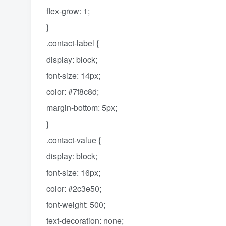
flex-grow: 1;
}
.contact-label {
display: block;
font-size: 14px;
color: #7f8c8d;
margin-bottom: 5px;
}
.contact-value {
display: block;
font-size: 16px;
color: #2c3e50;
font-weight: 500;
text-decoration: none;