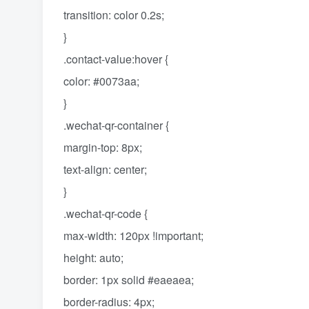
transition: color 0.2s;
}
.contact-value:hover {
color: #0073aa;
}
.wechat-qr-container {
margin-top: 8px;
text-align: center;
}
.wechat-qr-code {
max-width: 120px !important;
height: auto;
border: 1px solid #eaeaea;
border-radius: 4px;