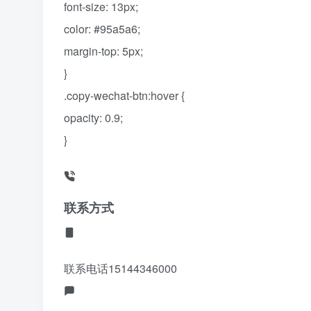
font-size: 13px;
color: #95a5a6;
margin-top: 5px;
}
.copy-wechat-btn:hover {
opacity: 0.9;
}
联系方式
联系电话
15144346000