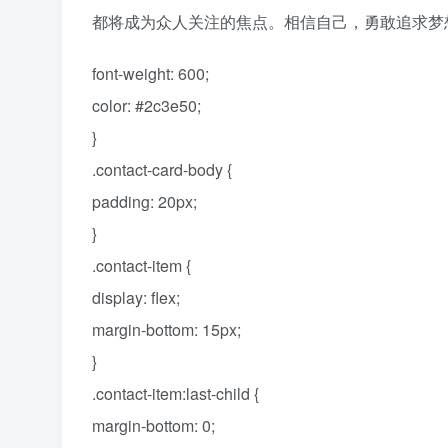
都将成为众人关注的焦点。相信自己，勇敢追求梦
font-weight: 600;
color: #2c3e50;
}
.contact-card-body {
padding: 20px;
}
.contact-item {
display: flex;
margin-bottom: 15px;
}
.contact-item:last-child {
margin-bottom: 0;