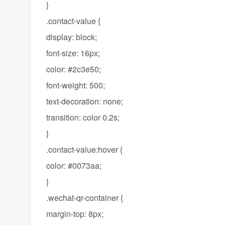
}
.contact-value {
display: block;
font-size: 16px;
color: #2c3e50;
font-weight: 500;
text-decoration: none;
transition: color 0.2s;
}
.contact-value:hover {
color: #0073aa;
}
.wechat-qr-container {
margin-top: 8px;