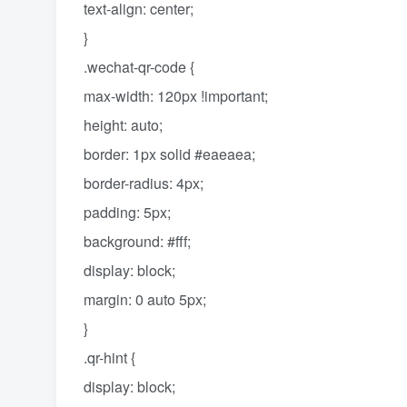
text-align: center;
}
.wechat-qr-code {
max-width: 120px !important;
height: auto;
border: 1px solid #eaeaea;
border-radius: 4px;
padding: 5px;
background: #fff;
display: block;
margin: 0 auto 5px;
}
.qr-hint {
display: block;