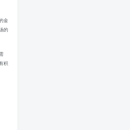
的金
场的
需
有积