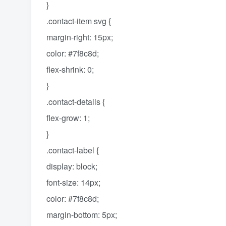
}
.contact-item svg {
margin-right: 15px;
color: #7f8c8d;
flex-shrink: 0;
}
.contact-details {
flex-grow: 1;
}
.contact-label {
display: block;
font-size: 14px;
color: #7f8c8d;
margin-bottom: 5px;