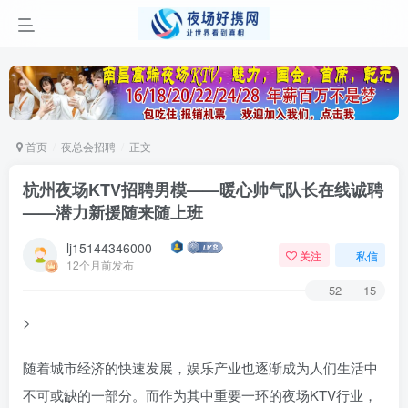
首页
夜总会招聘
正文
杭州夜场KTV招聘男模——暖心帅气队长在线诚聘
——潜力新援随来随上班
lj15144346000
关注
私信
12个月前发布
52
15
>
随着城市经济的快速发展，娱乐产业也逐渐成为人们生活中
不可或缺的一部分。而作为其中重要一环的夜场KTV行业，