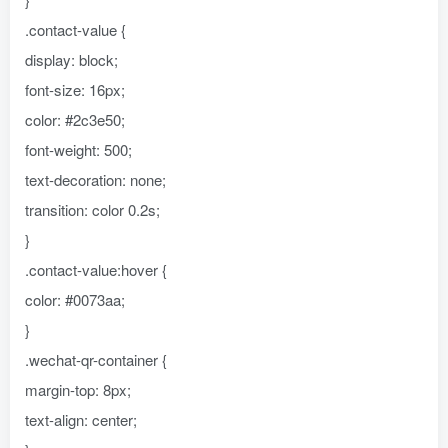
.contact-value {
display: block;
font-size: 16px;
color: #2c3e50;
font-weight: 500;
text-decoration: none;
transition: color 0.2s;
}
.contact-value:hover {
color: #0073aa;
}
.wechat-qr-container {
margin-top: 8px;
text-align: center;