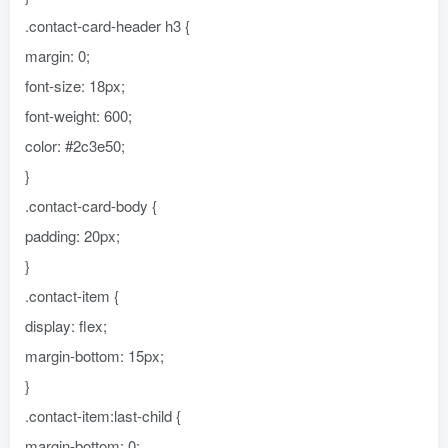
.contact-card-header h3 {
margin: 0;
font-size: 18px;
font-weight: 600;
color: #2c3e50;
}
.contact-card-body {
padding: 20px;
}
.contact-item {
display: flex;
margin-bottom: 15px;
}
.contact-item:last-child {
margin-bottom: 0;