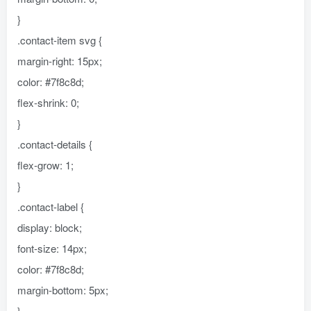
}
.contact-item svg {
margin-right: 15px;
color: #7f8c8d;
flex-shrink: 0;
}
.contact-details {
flex-grow: 1;
}
.contact-label {
display: block;
font-size: 14px;
color: #7f8c8d;
margin-bottom: 5px;
}