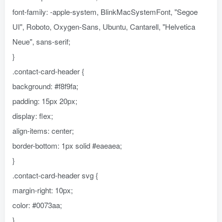
font-family: -apple-system, BlinkMacSystemFont, "Segoe
UI", Roboto, Oxygen-Sans, Ubuntu, Cantarell, "Helvetica
Neue", sans-serif;
}
.contact-card-header {
background: #f8f9fa;
padding: 15px 20px;
display: flex;
align-items: center;
border-bottom: 1px solid #eaeaea;
}
.contact-card-header svg {
margin-right: 10px;
color: #0073aa;
}