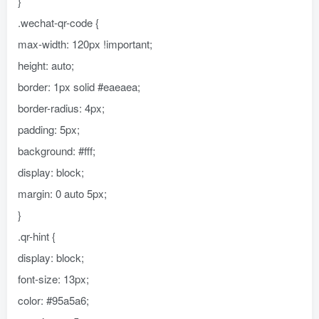
}
.wechat-qr-code {
max-width: 120px !important;
height: auto;
border: 1px solid #eaeaea;
border-radius: 4px;
padding: 5px;
background: #fff;
display: block;
margin: 0 auto 5px;
}
.qr-hint {
display: block;
font-size: 13px;
color: #95a5a6;