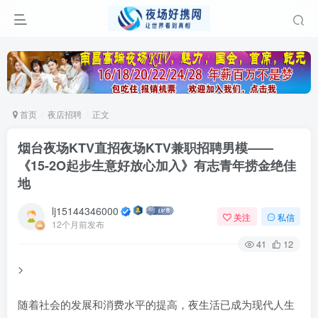
首页
夜店招聘
正文
烟台夜场KTV直招夜场KTV兼职招聘男模——
《15-2O起步生意好放心加入》有志青年捞金绝佳
地
lj15144346000
关注
私信
12个月前发布
41
12
>
随着社会的发展和消费水平的提高，夜生活已成为现代人生