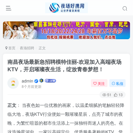
首页
夜场招聘
正文
南昌夜场最新急招聘模特佳丽-欢迎加入高端夜场
KTV，开启璀璨夜生活，绽放青春梦想！
admin
关注
私信
8个月前更新
51
13
正文
： 当夜色如一位优雅的画家，以温柔细腻的笔触轻轻降
临大地，夜场KTV行业便如一颗璀璨星辰，点亮了城市的夜
晚，为繁忙喧嚣的都市生活添上一抹独特而迷人的亮色。在
这浩瀚星河中，一家以高端定位、优质服务著称的KTV，凭