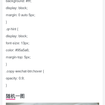
background: #fff;
display: block;
margin: 0 auto 5px;
}
.qr-hint {
display: block;
font-size: 13px;
color: #95a5a6;
margin-top: 5px;
}
.copy-wechat-btn:hover {
opacity: 0.9;
}
随机一图