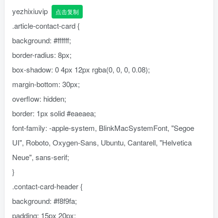
yezhixiuvip
点击复制
.article-contact-card {
background: #ffffff;
border-radius: 8px;
box-shadow: 0 4px 12px rgba(0, 0, 0, 0.08);
margin-bottom: 30px;
overflow: hidden;
border: 1px solid #eaeaea;
font-family: -apple-system, BlinkMacSystemFont, "Segoe
UI", Roboto, Oxygen-Sans, Ubuntu, Cantarell, "Helvetica
Neue", sans-serif;
}
.contact-card-header {
background: #f8f9fa;
padding: 15px 20px;