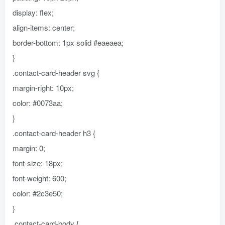
display: flex;
align-items: center;
border-bottom: 1px solid #eaeaea;
}
.contact-card-header svg {
margin-right: 10px;
color: #0073aa;
}
.contact-card-header h3 {
margin: 0;
font-size: 18px;
font-weight: 600;
color: #2c3e50;
}
.contact-card-body {