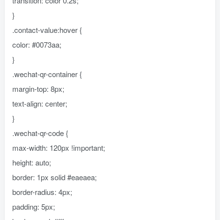
transition: color 0.2s;
}
.contact-value:hover {
color: #0073aa;
}
.wechat-qr-container {
margin-top: 8px;
text-align: center;
}
.wechat-qr-code {
max-width: 120px !important;
height: auto;
border: 1px solid #eaeaea;
border-radius: 4px;
padding: 5px;