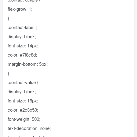
flex-grow: 1;
}
.contact-label {
display: block;
font-size: 14px;
color: #7f8c8d;
margin-bottom: 5px;
}
.contact-value {
display: block;
font-size: 16px;
color: #2c3e50;
font-weight: 500;
text-decoration: none;