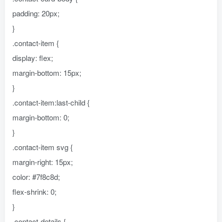
padding: 20px;
}
.contact-item {
display: flex;
margin-bottom: 15px;
}
.contact-item:last-child {
margin-bottom: 0;
}
.contact-item svg {
margin-right: 15px;
color: #7f8c8d;
flex-shrink: 0;
}
.contact-details {