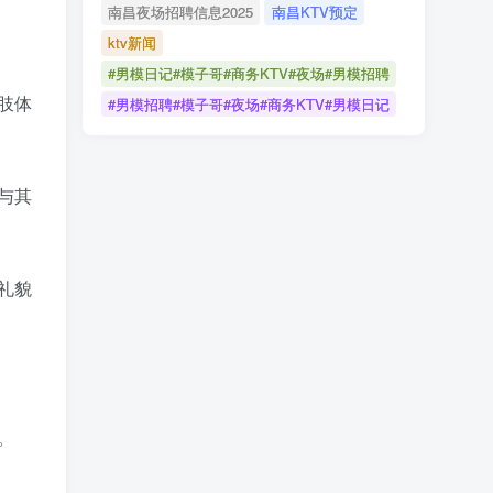
南昌夜场招聘信息2025
南昌KTV预定
ktv新闻
#男模日记#模子哥#商务KTV#夜场#男模招聘
肢体
#男模招聘#模子哥#夜场#商务KTV#男模日记
与其
礼貌
。