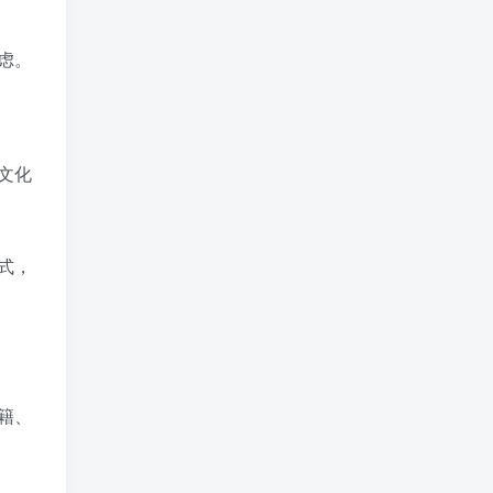
虑。
文化
式，
籍、