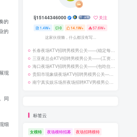
lj15144346000
关注
奏的
1.4W+
0
14.1W+
57.6W+
业的
这家伙很懒，什么都没有写...
长春夜场KTV招聘男模男公关——(稳定每天收入1200起步)——激发潜能超越自我
三亚夜总会KTV招聘男模男公关——(工资日结)实力领队自招——热门职位有助你早日实现财富自由
海口夜场KTV招聘男模男公关——(包吃住——可兼职——无押金)——业绩能力突出成功迈进高端序列
展现
贵阳市现象级夜场KTV招聘男模男公关——{真实免押金}这里生意好——失败乃成功之母
南宁真实娱乐场所夜场招聘KTV男模男公关——服务员可兼职当天结算流量大——重金签约精英骨干共谋发财大计
。同
标签云
现细
女模特
夜场模特招募
夜场招聘模特