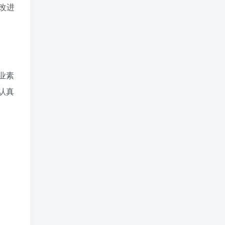
改进
业素
认真