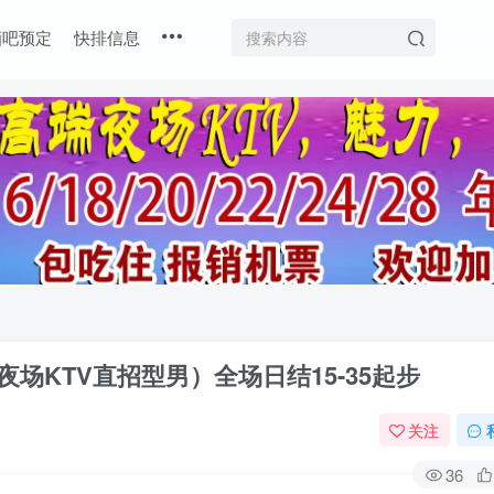
酒吧预定
快排信息
场KTV直招型男）全场日结15-35起步
关注
36