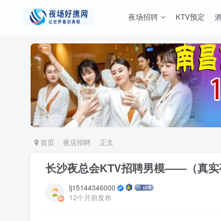
夜场招聘
KTV预定
首页
夜店招聘
正文
长沙夜总会KTV招聘男模——（真实夜
lj15144346000
12个月前发布