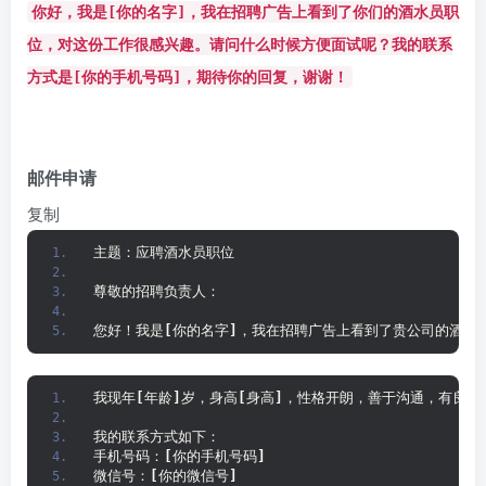
你好，我是[你的名字]，我在招聘广告上看到了你们的酒水员职
位，对这份工作很感兴趣。请问什么时候方便面试呢？我的联系
方式是[你的手机号码]，期待你的回复，谢谢！
邮件申请
复制
主题：应聘酒水员职位
尊敬的招聘负责人：
您好！我是
[
你的名字
]
，我在招聘广告上看到了贵公司的酒水
我现年
[
年龄
]
岁，身高
[
身高
]
，性格开朗，善于沟通，有良好
我的联系方式如下：
手机号码：
[
你的手机号码
]
微信号：
[
你的微信号
]