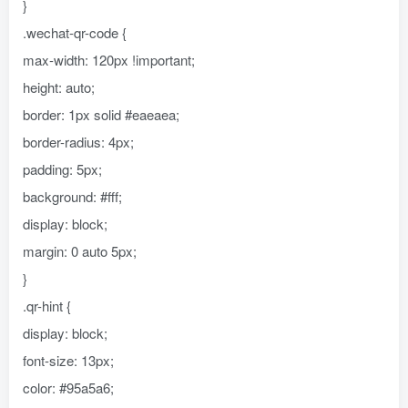
}
.wechat-qr-code {
max-width: 120px !important;
height: auto;
border: 1px solid #eaeaea;
border-radius: 4px;
padding: 5px;
background: #fff;
display: block;
margin: 0 auto 5px;
}
.qr-hint {
display: block;
font-size: 13px;
color: #95a5a6;