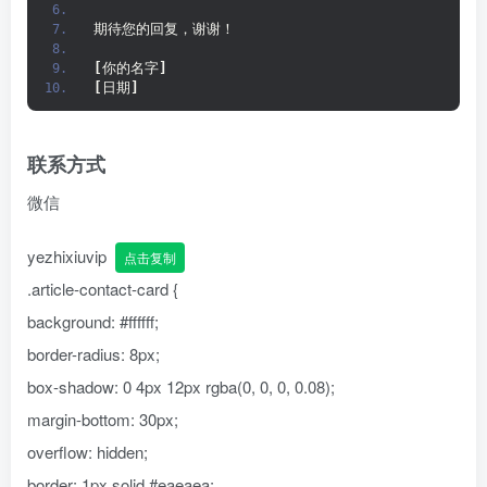
期待您的回复，谢谢！
[
你的名字
]
[
日期
]
联系方式
微信
yezhixiuvip
点击复制
.article-contact-card {
background: #ffffff;
border-radius: 8px;
box-shadow: 0 4px 12px rgba(0, 0, 0, 0.08);
margin-bottom: 30px;
overflow: hidden;
border: 1px solid #eaeaea;