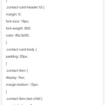
.contact-card-header h3 {
margin: 0;
font-size: 18px;
font-weight: 600;
color: #2c3e50;
}
.contact-card-body {
padding: 20px;
}
.contact-item {
display: flex;
margin-bottom: 15px;
}
.contact-item:last-child {