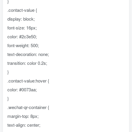
}
.contact-value {
display: block;
font-size: 16px;
color: #2c3e50;
font-weight: 500;
text-decoration: none;
transition: color 0.2s;
}
.contact-value:hover {
color: #0073aa;
}
.wechat-qr-container {
margin-top: 8px;
text-align: center;