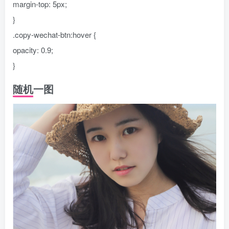
margin-top: 5px;
}
.copy-wechat-btn:hover {
opacity: 0.9;
}
随机一图