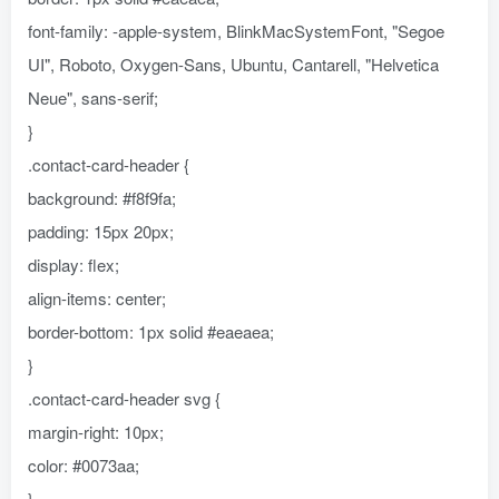
font-family: -apple-system, BlinkMacSystemFont, "Segoe
UI", Roboto, Oxygen-Sans, Ubuntu, Cantarell, "Helvetica
Neue", sans-serif;
}
.contact-card-header {
background: #f8f9fa;
padding: 15px 20px;
display: flex;
align-items: center;
border-bottom: 1px solid #eaeaea;
}
.contact-card-header svg {
margin-right: 10px;
color: #0073aa;
}