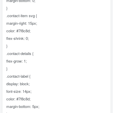
margin-bottom: 0;
}
.contact-item svg {
margin-right: 15px;
color: #7f8c8d;
flex-shrink: 0;
}
.contact-details {
flex-grow: 1;
}
.contact-label {
display: block;
font-size: 14px;
color: #7f8c8d;
margin-bottom: 5px;