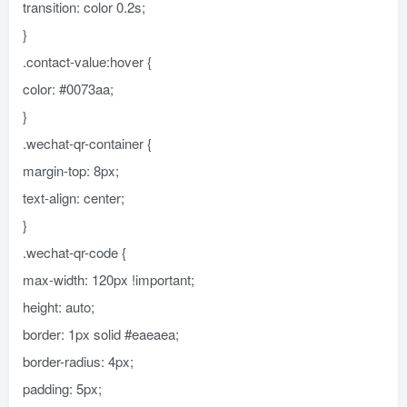
transition: color 0.2s;
}
.contact-value:hover {
color: #0073aa;
}
.wechat-qr-container {
margin-top: 8px;
text-align: center;
}
.wechat-qr-code {
max-width: 120px !important;
height: auto;
border: 1px solid #eaeaea;
border-radius: 4px;
padding: 5px;