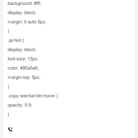
background: #fff;
display: block;
margin: 0 auto 5px;
}
.qr-hint {
display: block;
font-size: 13px;
color: #95a5a6;
margin-top: 5px;
}
.copy-wechat-btn:hover {
opacity: 0.9;
}