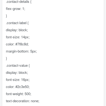
.contact-details {
flex-grow: 1;
}
.contact-label {
display: block;
font-size: 14px;
color: #7f8c8d;
margin-bottom: 5px;
}
.contact-value {
display: block;
font-size: 16px;
color: #2c3e50;
font-weight: 500;
text-decoration: none;