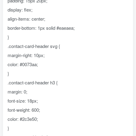
padding: 15px 20px;
display: flex;
align-items: center;
border-bottom: 1px solid #eaeaea;
}
.contact-card-header svg {
margin-right: 10px;
color: #0073aa;
}
.contact-card-header h3 {
margin: 0;
font-size: 18px;
font-weight: 600;
color: #2c3e50;
}