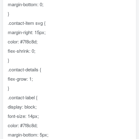
margin-bottom: 0;
}
.contact-item svg {
margin-right: 15px;
color: #7f8c8d;
flex-shrink: 0;
}
.contact-details {
flex-grow: 1;
}
.contact-label {
display: block;
font-size: 14px;
color: #7f8c8d;
margin-bottom: 5px;