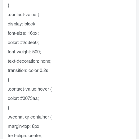
}
.contact-value {
display: block;
font-size: 16px;
color: #2c3e50;
font-weight: 500;
text-decoration: none;
transition: color 0.2s;
}
.contact-value:hover {
color: #0073aa;
}
.wechat-qr-container {
margin-top: 8px;
text-align: center;