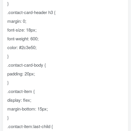
}
.contact-card-header h3 {
margin: 0;
font-size: 18px;
font-weight: 600;
color: #2c3e50;
}
.contact-card-body {
padding: 20px;
}
.contact-item {
display: flex;
margin-bottom: 15px;
}
.contact-item:last-child {