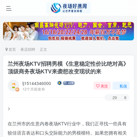
首页
夜店招聘
正文
兰州夜场KTV招聘男模《生意稳定性价比绝对高》
顶级商务夜场KTV来袭想改变现状的来
lj15144346000
关注
私信
12个月前发布
29
8
>
在兰州市的生意内卷夜场KTV行业中，我们正寻找一些具有
较佳语言表达和口头交际能力的男模模特。如果您拥有相关