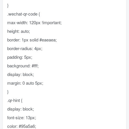
}
.wechat-qr-code {
max-width: 120px !important;
height: auto;
border: 1px solid #eaeaea;
border-radius: 4px;
padding: 5px;
background: #fff;
display: block;
margin: 0 auto 5px;
}
.qr-hint {
display: block;
font-size: 13px;
color: #95a5a6;