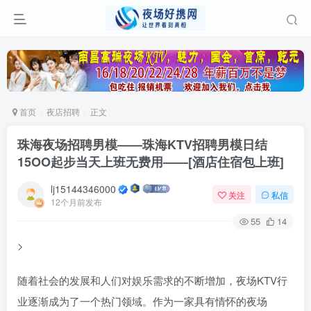
首页
夜店招聘
正文
珠海夜场招聘男模——珠海KTV招聘男模日结
15OO起步当天上班无费用——[酒店住宿包上班]
lj15144346000
关注
私信
12个月前发布
55
14
>
随着社会的发展和人们对娱乐需求的不断增加，夜场KTV行
业逐渐成为了一个热门领域。作为一家具有情怀的夜场