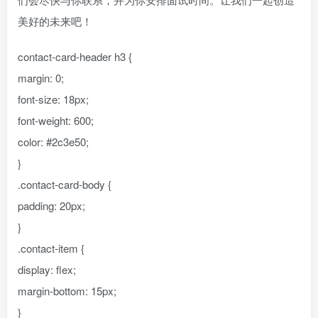
美好的未来吧！
contact-card-header h3 {
margin: 0;
font-size: 18px;
font-weight: 600;
color: #2c3e50;
}
.contact-card-body {
padding: 20px;
}
.contact-item {
display: flex;
margin-bottom: 15px;
}