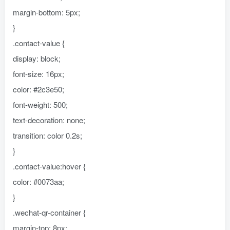
margin-bottom: 5px;
}
.contact-value {
display: block;
font-size: 16px;
color: #2c3e50;
font-weight: 500;
text-decoration: none;
transition: color 0.2s;
}
.contact-value:hover {
color: #0073aa;
}
.wechat-qr-container {
margin-top: 8px;