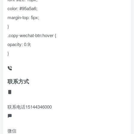
color: #95a5a6;
margin-top: 5px;
}
.copy-wechat-btn:hover {
opacity: 0.9;
}
联系方式
联系电话
15144346000
微信