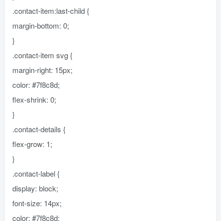
.contact-item:last-child {
margin-bottom: 0;
}
.contact-item svg {
margin-right: 15px;
color: #7f8c8d;
flex-shrink: 0;
}
.contact-details {
flex-grow: 1;
}
.contact-label {
display: block;
font-size: 14px;
color: #7f8c8d;