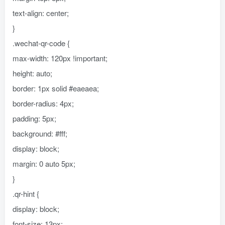
text-align: center;
}
.wechat-qr-code {
max-width: 120px !important;
height: auto;
border: 1px solid #eaeaea;
border-radius: 4px;
padding: 5px;
background: #fff;
display: block;
margin: 0 auto 5px;
}
.qr-hint {
display: block;
font-size: 13px;