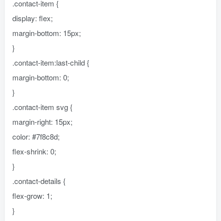
.contact-item {
display: flex;
margin-bottom: 15px;
}
.contact-item:last-child {
margin-bottom: 0;
}
.contact-item svg {
margin-right: 15px;
color: #7f8c8d;
flex-shrink: 0;
}
.contact-details {
flex-grow: 1;
}