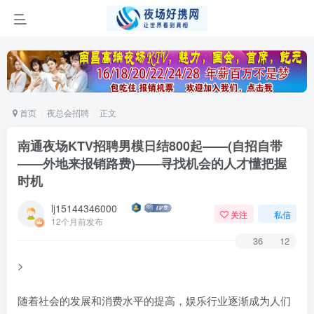
首页
夜总会招聘
正文
南通夜场KTV招聘男模日结800起——(自招自带
——外地来报销路费)——寻找机会的人才懂把握
时机
lj15144346000
关注
私信
12个月前发布
36
12
>
随着社会的发展和消费水平的提高，娱乐行业逐渐成为人们