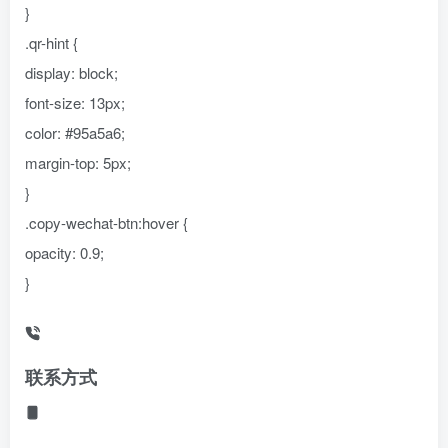
}
.qr-hint {
display: block;
font-size: 13px;
color: #95a5a6;
margin-top: 5px;
}
.copy-wechat-btn:hover {
opacity: 0.9;
}
联系方式