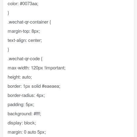
color: #0073aa;
}
.wechat-qr-container {
margin-top: 8px;
text-align: center;
}
.wechat-qr-code {
max-width: 120px !important;
height: auto;
border: 1px solid #eaeaea;
border-radius: 4px;
padding: 5px;
background: #fff;
display: block;
margin: 0 auto 5px;