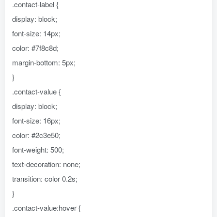
.contact-label {
display: block;
font-size: 14px;
color: #7f8c8d;
margin-bottom: 5px;
}
.contact-value {
display: block;
font-size: 16px;
color: #2c3e50;
font-weight: 500;
text-decoration: none;
transition: color 0.2s;
}
.contact-value:hover {