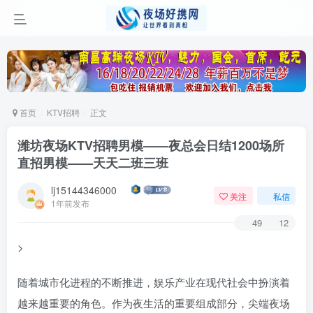
首页
KTV招聘
正文
潍坊夜场KTV招聘男模——夜总会日结1200场所
直招男模——天天二班三班
lj15144346000
关注
私信
1年前发布
49
12
>
随着城市化进程的不断推进，娱乐产业在现代社会中扮演着
越来越重要的角色。作为夜生活的重要组成部分，尖端夜场