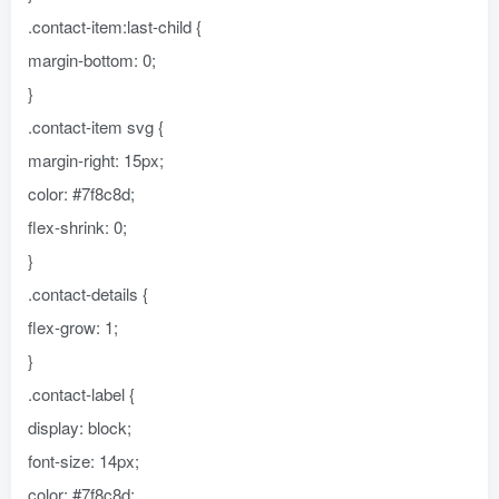
.contact-item:last-child {
margin-bottom: 0;
}
.contact-item svg {
margin-right: 15px;
color: #7f8c8d;
flex-shrink: 0;
}
.contact-details {
flex-grow: 1;
}
.contact-label {
display: block;
font-size: 14px;
color: #7f8c8d;