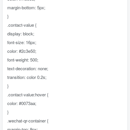
margin-bottom: 5px;
}
.contact-value {
display: block;
font-size: 16px;
color: #2c3e50;
font-weight: 500;
text-decoration: none;
transition: color 0.2s;
}
.contact-value:hover {
color: #0073aa;
}
.wechat-qr-container {
margin-top: 8px;