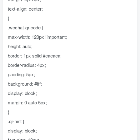
text-align: center;
}
.wechat-qr-code {
max-width: 120px !important;
height: auto;
border: 1px solid #eaeaea;
border-radius: 4px;
padding: 5px;
background: #fff;
display: block;
margin: 0 auto 5px;
}
.qr-hint {
display: block;
font-size: 13px;