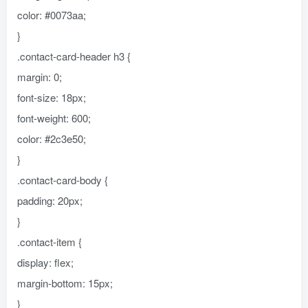
color: #0073aa;
}
.contact-card-header h3 {
margin: 0;
font-size: 18px;
font-weight: 600;
color: #2c3e50;
}
.contact-card-body {
padding: 20px;
}
.contact-item {
display: flex;
margin-bottom: 15px;
}