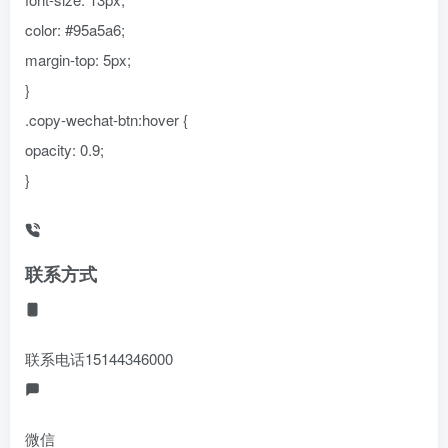
color: #95a5a6;
margin-top: 5px;
}
.copy-wechat-btn:hover {
opacity: 0.9;
}
联系方式
联系电话
15144346000
微信