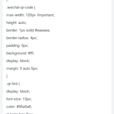
.wechat-qr-code {
max-width: 120px !important;
height: auto;
border: 1px solid #eaeaea;
border-radius: 4px;
padding: 5px;
background: #fff;
display: block;
margin: 0 auto 5px;
}
.qr-hint {
display: block;
font-size: 13px;
color: #95a5a6;
margin-top: 5px;