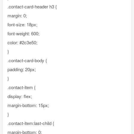
.contact-card-header h3 {
margin: 0;
font-size: 18px;
font-weight: 600;
color: #2c3e50;
}
.contact-card-body {
padding: 20px;
}
.contact-item {
display: flex;
margin-bottom: 15px;
}
.contact-item:last-child {
margin-bottom: 0;