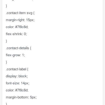
}
.contact-item svg {
margin-right: 15px;
color: #7f8c8d;
flex-shrink: 0;
}
.contact-details {
flex-grow: 1;
}
.contact-label {
display: block;
font-size: 14px;
color: #7f8c8d;
margin-bottom: 5px;
}