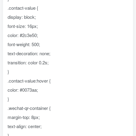
.contact-value {
display: block;
font-size: 16px;
color: #2c3e50;
font-weight: 500;
text-decoration: none;
transition: color 0.2s;
}
.contact-value:hover {
color: #0073aa;
}
.wechat-qr-container {
margin-top: 8px;
text-align: center;
}