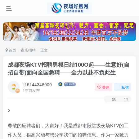
首页
夜店招聘
正文
成都夜场KTV招聘男模日结100O起——生意好(自
招自带)面向全国急聘——全力以赴不负此生
lj15144346000
关注
私信
1年前发布
28
11
>
尊敬的应聘者们，大家好！我是成都市殿堂级夜场KTV的工
作人员，很高兴能与您分享我们的招聘信息。作为一家致力