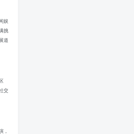
闲娱
满挑
展道
区
社交
演，