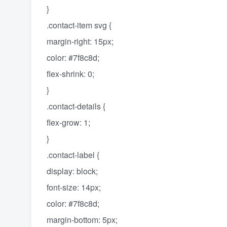
}
.contact-item svg {
margin-right: 15px;
color: #7f8c8d;
flex-shrink: 0;
}
.contact-details {
flex-grow: 1;
}
.contact-label {
display: block;
font-size: 14px;
color: #7f8c8d;
margin-bottom: 5px;