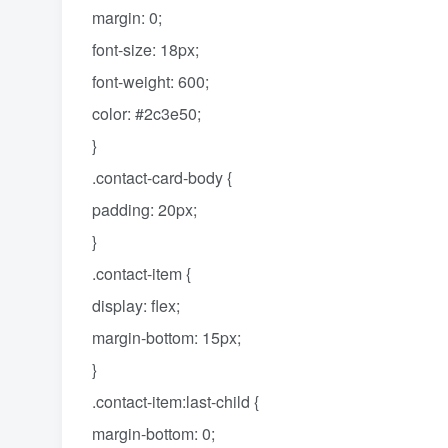
margin: 0;
font-size: 18px;
font-weight: 600;
color: #2c3e50;
}
.contact-card-body {
padding: 20px;
}
.contact-item {
display: flex;
margin-bottom: 15px;
}
.contact-item:last-child {
margin-bottom: 0;