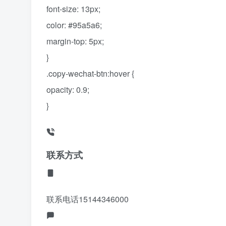
font-size: 13px;
color: #95a5a6;
margin-top: 5px;
}
.copy-wechat-btn:hover {
opacity: 0.9;
}
联系方式
联系电话
15144346000