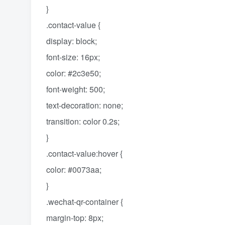
}
.contact-value {
display: block;
font-size: 16px;
color: #2c3e50;
font-weight: 500;
text-decoration: none;
transition: color 0.2s;
}
.contact-value:hover {
color: #0073aa;
}
.wechat-qr-container {
margin-top: 8px;