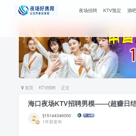
夜场招聘
KTV预定
酒
首页
KTV招聘
正文
海口夜场KTV招聘男模——(超赚日结
lj15144346000
1年前发布