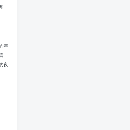
知
的年
管
的夜