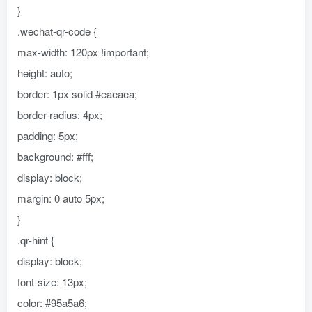
}
.wechat-qr-code {
max-width: 120px !important;
height: auto;
border: 1px solid #eaeaea;
border-radius: 4px;
padding: 5px;
background: #fff;
display: block;
margin: 0 auto 5px;
}
.qr-hint {
display: block;
font-size: 13px;
color: #95a5a6;