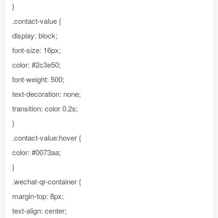
}
.contact-value {
display: block;
font-size: 16px;
color: #2c3e50;
font-weight: 500;
text-decoration: none;
transition: color 0.2s;
}
.contact-value:hover {
color: #0073aa;
}
.wechat-qr-container {
margin-top: 8px;
text-align: center;