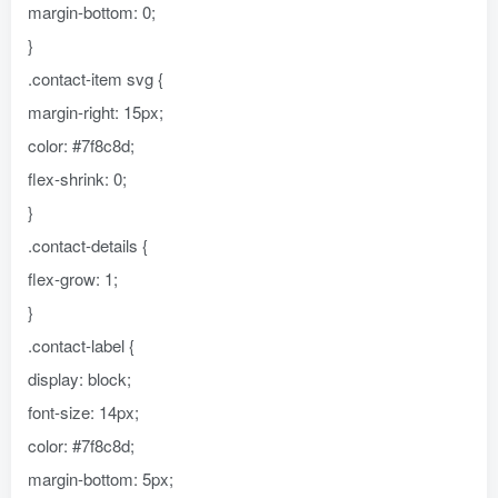
margin-bottom: 0;
}
.contact-item svg {
margin-right: 15px;
color: #7f8c8d;
flex-shrink: 0;
}
.contact-details {
flex-grow: 1;
}
.contact-label {
display: block;
font-size: 14px;
color: #7f8c8d;
margin-bottom: 5px;