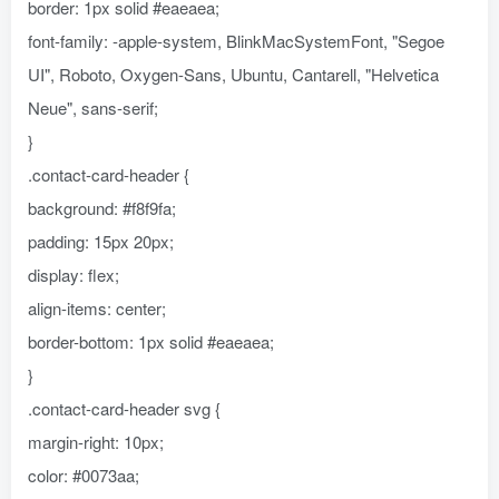
border: 1px solid #eaeaea;
font-family: -apple-system, BlinkMacSystemFont, "Segoe
UI", Roboto, Oxygen-Sans, Ubuntu, Cantarell, "Helvetica
Neue", sans-serif;
}
.contact-card-header {
background: #f8f9fa;
padding: 15px 20px;
display: flex;
align-items: center;
border-bottom: 1px solid #eaeaea;
}
.contact-card-header svg {
margin-right: 10px;
color: #0073aa;