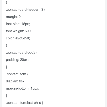
}
.contact-card-header h3 {
margin: 0;
font-size: 18px;
font-weight: 600;
color: #2c3e50;
}
.contact-card-body {
padding: 20px;
}
.contact-item {
display: flex;
margin-bottom: 15px;
}
.contact-item:last-child {