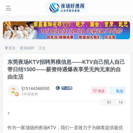
首页
夜场招聘
正文
东莞夜场KTV招聘男模信息——KTV自己招人自己
带日结1500——薪资待遇爆表享受无拘无束的自
由生活
lj15144346000
关注
私信
1年前发布
51
14
>
作为一家顶级的夜场KTV，我们一直致力于为顾客提供最优