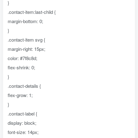
}
.contact-item:last-child {
margin-bottom: 0;
}
.contact-item svg {
margin-right: 15px;
color: #7f8c8d;
flex-shrink: 0;
}
.contact-details {
flex-grow: 1;
}
.contact-label {
display: block;
font-size: 14px;