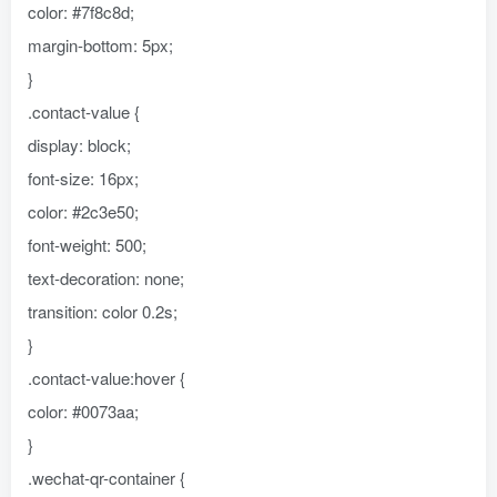
color: #7f8c8d;
margin-bottom: 5px;
}
.contact-value {
display: block;
font-size: 16px;
color: #2c3e50;
font-weight: 500;
text-decoration: none;
transition: color 0.2s;
}
.contact-value:hover {
color: #0073aa;
}
.wechat-qr-container {