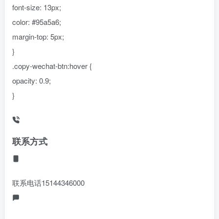
font-size: 13px;
color: #95a5a6;
margin-top: 5px;
}
.copy-wechat-btn:hover {
opacity: 0.9;
}
联系方式
联系电话
15144346000