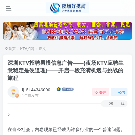
首页
KTV招聘
正文
深圳KTV招聘男模信息广告——{夜场KTV应聘生
意稳定是硬道理)——开启一段充满机遇与挑战的
旅程
lj15144346000
关注
私信
1年前发布
25
14
>
在当今社会，内卷现象已经成为许多行业的一个普遍问题。