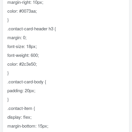
margin-right: 10px;
color: #0073aa;
}
.contact-card-header h3 {
margin: 0;
font-size: 18px;
font-weight: 600;
color: #2c3e50;
}
.contact-card-body {
padding: 20px;
}
.contact-item {
display: flex;
margin-bottom: 15px;