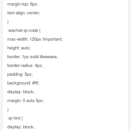
margin-top: 8px;
text-align: center;
}
.wechat-qr-code {
max-width: 120px !important;
height: auto;
border: 1px solid #eaeaea;
border-radius: 4px;
padding: 5px;
background: #fff;
display: block;
margin: 0 auto 5px;
}
.qr-hint {
display: block;