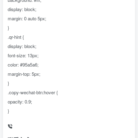
display: block;
margin: 0 auto 5px;
}
.qr-hint {
display: block;
font-size: 13px;
color: #95a5a6;
margin-top: 5px;
}
.copy-wechat-btn:hover {
opacity: 0.9;
}