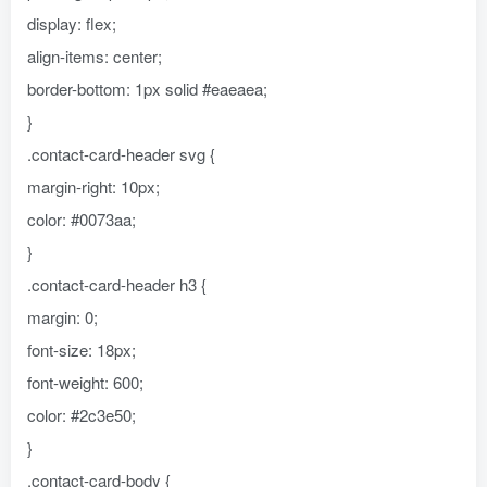
display: flex;
align-items: center;
border-bottom: 1px solid #eaeaea;
}
.contact-card-header svg {
margin-right: 10px;
color: #0073aa;
}
.contact-card-header h3 {
margin: 0;
font-size: 18px;
font-weight: 600;
color: #2c3e50;
}
.contact-card-body {