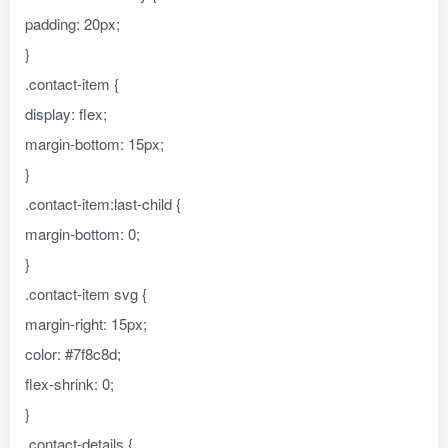
padding: 20px;
}
.contact-item {
display: flex;
margin-bottom: 15px;
}
.contact-item:last-child {
margin-bottom: 0;
}
.contact-item svg {
margin-right: 15px;
color: #7f8c8d;
flex-shrink: 0;
}
.contact-details {