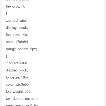
flex-grow: 1;
}
.contact-label {
display: block;
font-size: 14px;
color: #7f8c8d;
margin-bottom: 5px;
}
.contact-value {
display: block;
font-size: 16px;
color: #2c3e50;
font-weight: 500;
text-decoration: none;
transition: color 0.2s;