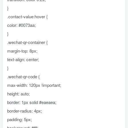
}
.contact-value:hover {
color: #0073aa;
}
.wechat-qr-container {
margin-top: 8px;
text-align: center;
}
.wechat-qr-code {
max-width: 120px !important;
height: auto;
border: 1px solid #eaeaea;
border-radius: 4px;
padding: 5px;
background: #fff;