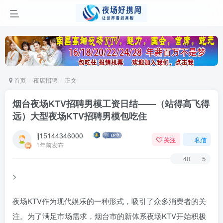
首页
夜店招聘
正文
烟台夜场KTV招聘男模工资日结——（站得高飞得
远）大型夜场KTV招聘男模包吃住
lj15144346000
关注
私信
1年前发布
40
5
>
夜场KTV作为现代娱乐的一种形式，吸引了众多消费者的关
注。为了满足市场需求，烟台市的新体系夜场KTV开始积极