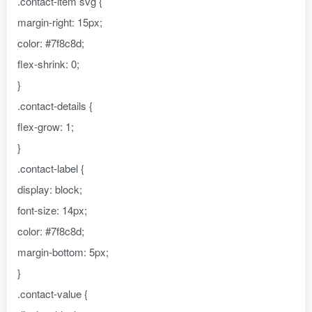
.contact-item svg {
margin-right: 15px;
color: #7f8c8d;
flex-shrink: 0;
}
.contact-details {
flex-grow: 1;
}
.contact-label {
display: block;
font-size: 14px;
color: #7f8c8d;
margin-bottom: 5px;
}
.contact-value {