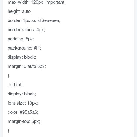
max-width: 120px !important;
height: auto;
border: 1px solid #eaeaea;
border-radius: 4px;
padding: 5px;
background: #fff;
display: block;
margin: 0 auto 5px;
}
.qr-hint {
display: block;
font-size: 13px;
color: #95a5a6;
margin-top: 5px;
}