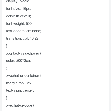
display: block;
font-size: 16px;
color: #2c3e50;
font-weight: 500;
text-decoration: none;
transition: color 0.2s;
}
.contact-value:hover {
color: #0073aa;
}
.wechat-qr-container {
margin-top: 8px;
text-align: center;
}
.wechat-qr-code {